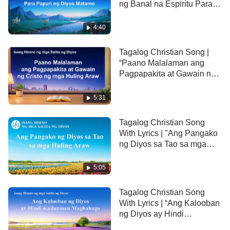
ng Banal na Espiritu Para
Binabago ng Diyos mga salita sa pananampalataya,
Papuri ng Diyos Matamo”
4:40
pag-ibig at buhay.
Tagalog Christian Song |
Ang ginagawang perpekto ng Diyos
“Paano Malalaman ang
Pagpapakita at Gawain ng
ay ang pananampalataya ng sangkatuhan.
Cristo ng mga Huling Araw”
5:31
Dapat tiisin ang daan-daang pagpipino,
Tagalog Christian Song
magkaroon ng pananampalatayang higit pa kay
With Lyrics | "Ang Pangako
Job.
ng Diyos sa Tao sa mga
Huling Araw"
Dapat nilang tiisin ang mabibigat na pagpapahirap
5:05
nang hindi tumatalikod sa Diyos.
Tagalog Christian Song
With Lyrics | “Ang Kalooban
Ang ginagawang perpekto ng Diyos
ng Diyos ay Hindi
Kailanman Magbabago”