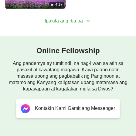
ay ang pananampalataya ng sangkatauhan.
4:17
Hindi ito nakikita, hindi ito nahahawakan.
Ipakita ang iba pa
Binabago ng Diyos mga salita sa pananampalataya,
pag-ibig at buhay.
Online Fellowship
Ang ginagawang perpekto ng Diyos
Ang pandemya ay tumitindi, na nag-iiwan sa atin sa
pasakit at kawalang magawa. Kaya paano natin
ay ang pananampalataya ng sangkatauhan.
masasalubong ang pagbabalik ng Panginoon at
matamo ang Kanyang kaligtasan upang matamasa ang
II
kapayapaan at kagalakan mula sa Diyos?
Kapag sila'y masunurin hanggang kamatayan
Kontakin Kami Gamit ang Messenger
nang may dakilang pananampalataya,
sa gayon ang yugtong ito ng gawain ng Diyos ay
matatapos.