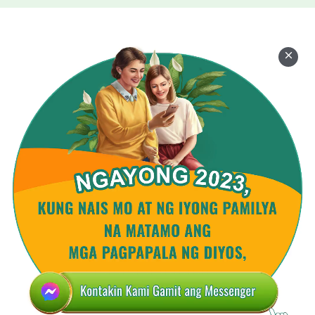
Hindi ito kasing simple nang iniisip mo.
Mas 'di nakaayon sa pagkaunawa ng tao,
mas malalim kabuluhan, o …
Pag-isipan ito'ng mabuti!
Ang ginagawang perpekto ng Diyos
ay ang pananampalataya ng sangkatauhan.
Hindi ito nakikita, hindi ito nahahawakan.
Binabago ng Diyos mga salita sa pananampalataya,
pag-ibig at buhay.
Ang ginagawang perpekto ng Diyos