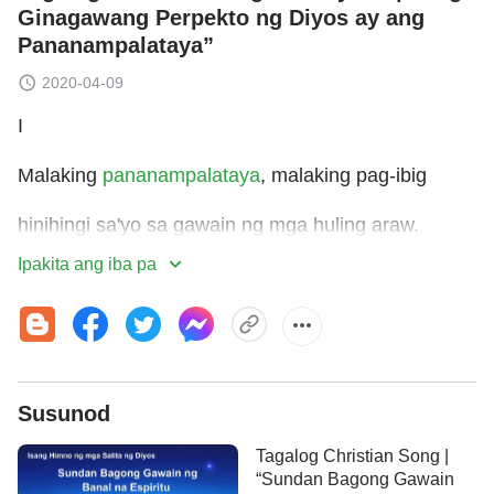
Ginagawang Perpekto ng Diyos ay ang
Pananampalataya”
2020-04-09
I
Malaking
pananampalataya
, malaking pag-ibig
hinihingi sa'yo sa gawain ng mga huling araw.
Ipakita ang iba pa
Maaring matisod ka kung 'di ka mag-ingat,
dahil gawaing ito 'di tulad noon.
Ang ginagawang perpekto ng Diyos
Susunod
ay ang pananampalataya ng sangkatauhan.
Tagalog Christian Song |
Hindi ito nakikita, hindi ito nahahawakan.
“Sundan Bagong Gawain