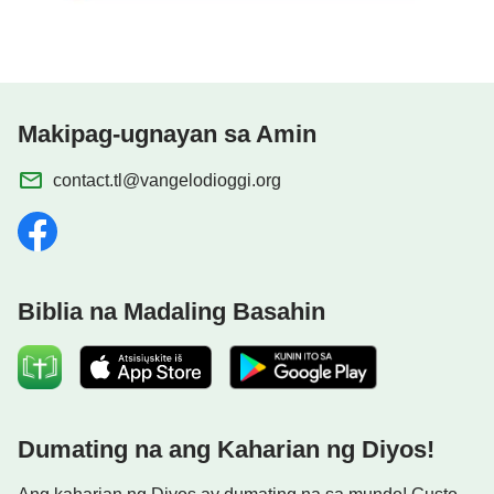
mula sa Sundan ang Cordero at Kumanta ng mga
Bagong Awitin
Makipag-ugnayan sa Amin
contact.tl@vangelodioggi.org
Biblia na Madaling Basahin
Dumating na ang Kaharian ng Diyos!