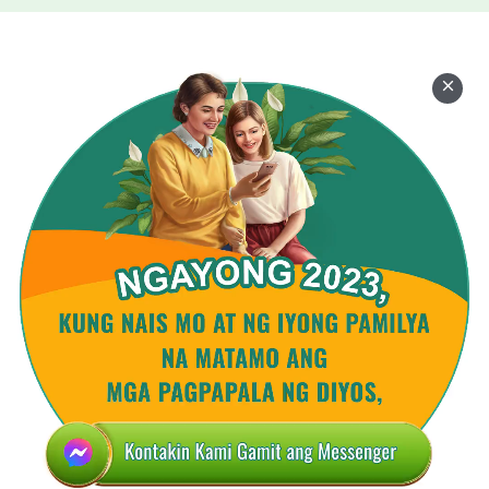
at makukumbinsi silang pasakop sa Diyos.
Paghatol nagpapaunawa ng tunay na mukha ng
Diyos sa tao
at ng katotohanang suwail sila.
Nalalaman nila kalooba't layon ng gawain Niya,
hiwagang 'di maunawaan,
dahilan ng katiwalian, at kanilang kapangitan.
Paghatol ito ang epekto,
katotohanan, daan at buhay ng Diyos ibinubunyag
sa tao.
Ito ang paghatol na ginawa ng Diyos.