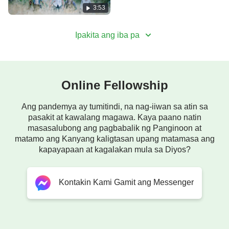
3:53
hiwagang 'di maunawaan,
Ipakita ang iba pa
dahilan ng katiwalian, at kanilang kapangitan.
Ⅳ
Online Fellowship
Nililinaw ng Diyos likas na pagkatao ng tao sa salita
Ang pandemya ay tumitindi, na nag-iiwan sa atin sa
sa paglalantad at pagtatabas,
pasakit at kawalang magawa. Kaya paano natin
masasalubong ang pagbabalik ng Panginoon at
habang paghatol Niya'y Kanyang ginagawa.
matamo ang Kanyang kaligtasan upang matamasa ang
kapayapaan at kagalakan mula sa Diyos?
Ⅴ
Katotohanan lamang na wala sa tao ang
Kontakin Kami Gamit ang Messenger
makakagawa.
Ito ay paghatol, upang makilala ng tao ang Diyos,