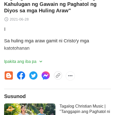
Kahulugan ng Gawain ng Paghatol ng
Diyos sa mga Huling Araw"
2021-06-28
Ⅰ
Sa huling mga araw gamit ni Cristo'y mga
katotohanan
upang tao ay ilantad at turuan,
Ipakita ang iba pa
gawa at salita nila ay tingnan.
Ⅱ
Salita ni Cristo ay puro katotohanan
Susunod
tungkol sa tungkulin ng tao, pa'no maging tapat sa
Tagalog Christian Music |
"Tanggapin ang Paghatol ni
Diyos,