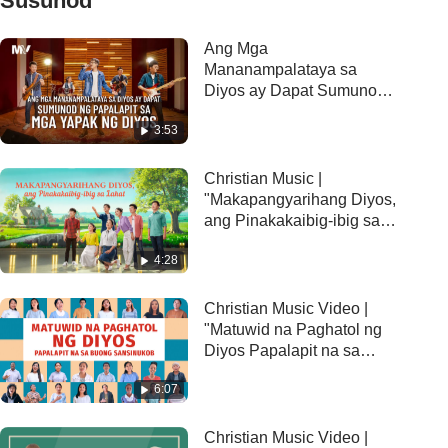
Susunod
Ang Mga
Mananampalataya sa
Diyos ay Dapat Sumunod
ng Papalapit sa Mga Yapak
3:53
ng Diyos
Christian Music |
"Makapangyarihang Diyos,
ang Pinakakaibig-ibig sa
Lahat" (A Cappella)
4:28
Christian Music Video |
"Matuwid na Paghatol ng
Diyos Papalapit na sa
Buong Sansinukob"
6:07
Christian Music Video |