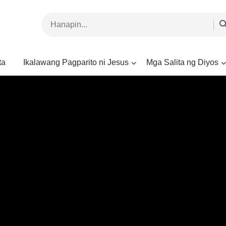
ta
Ikalawang Pagparito ni Jesus
Mga Salita ng Diyos