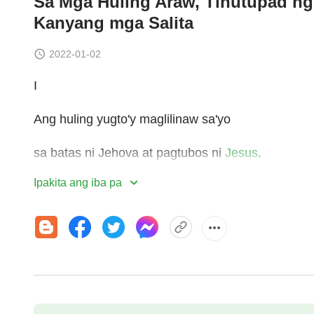
Sa Mga Huling Araw, Tinutupad ng
Kanyang mga Salita
2022-01-02
I
Ang huling yugto'y maglilinaw sa'yo
sa batas ni Jehova at pagtubos ni
Jesus
.
Ipakita ang iba pa
Layuni'y nang maunawaan mo'ng anim-na-libong-t
layunin ng gawain at mga salita ni Jesus,
pati bulag mong paniniwala at pagsamba sa
Bibli
Magagawa mong maunawaan