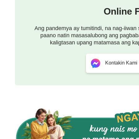
ang ginawa ni Jesus noon
Online 
at ang ginagawa ng Diyos ngayon.
Ang pandemya ay tumitindi, na nag-iiwan 
Makikita mo ang katotohanan,
paano natin masasalubong ang pagbab
kaligtasan upang matamasa ang ka
ang buhay at ang daan.
Itong yugto ng gawain ngayo'y
Kontakin Kami
para sa pagtatapos at paglilinis,
sa pagtatapos ng lahat ng gawain.
Kung may salitang mananatiling 'di nasabi,
gawai'y 'di makakaabot sa huli;
sa yugtong ito gawai'y inihahatid