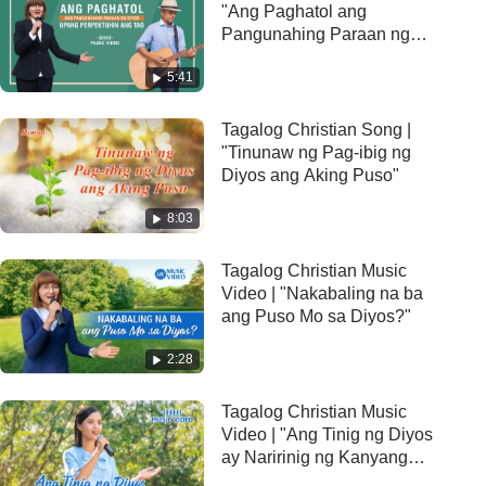
"Ang Paghatol ang
Pangunahing Paraan ng
Diyos Upang Perpektuhin
5:41
ang Tao"
Tagalog Christian Song |
"Tinunaw ng Pag-ibig ng
Diyos ang Aking Puso"
8:03
Tagalog Christian Music
Video | "Nakabaling na ba
ang Puso Mo sa Diyos?"
2:28
Tagalog Christian Music
Video | "Ang Tinig ng Diyos
ay Naririnig ng Kanyang
mga Tupa"