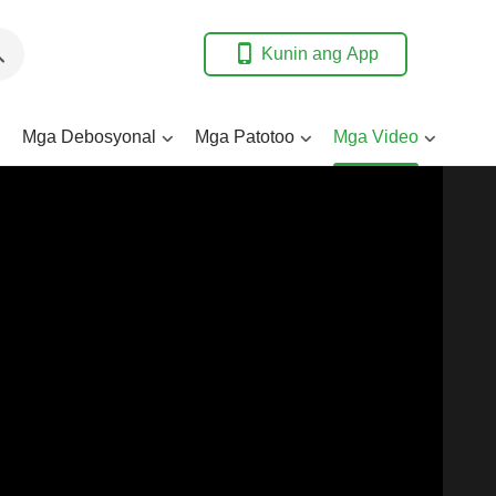
Kunin ang App
Mga Debosyonal
Mga Patotoo
Mga Video