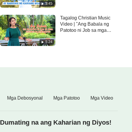
5:45
Tagalog Christian Music
Video | "Ang Babala ng
Patotoo ni Job sa mga
Susunod na Henerasyon"
5:24
Mga Debosyonal
Mga Patotoo
Mga Video
Dumating na ang Kaharian ng Diyos!