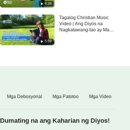
4:39
Tagalog Christian Music
Video | Ang Diyos na
Nagkatawang-tao ay Mas
Angkop sa Gawain ng
5:59
Pagliligtas
Mga Debosyonal
Mga Patotoo
Mga Video
Dumating na ang Kaharian ng Diyos!