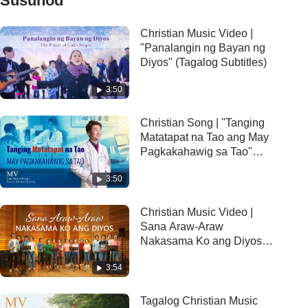
Susunod
Christian Music Video |
"Panalangin ng Bayan ng
Diyos" (Tagalog Subtitles)
3:50
Christian Song | "Tanging
Matatapat na Tao ang May
Pagkakahawig sa Tao"
(Music Video)
3:50
Christian Music Video |
Sana Araw-Araw
Nakasama Ko ang Diyos
(Tagalog Subtitles)
3:54
Tagalog Christian Music