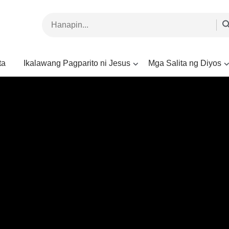
ta
Ikalawang Pagparito ni Jesus
Mga Salita ng Diyos