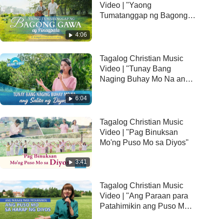
Video | "Yaong
Tumatanggap ng Bagong
Gawa ay Pinagpala"
4:06
Tagalog Christian Music
Video | "Tunay Bang
Naging Buhay Mo Na ang
Salita ng Diyos?"
6:04
Tagalog Christian Music
Video | "Pag Binuksan
Mo'ng Puso Mo sa Diyos"
3:41
Tagalog Christian Music
Video | "Ang Paraan para
Patahimikin ang Puso Mo
sa Harap ng Diyos"