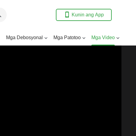
Kunin ang App
Mga Debosyonal
Mga Patotoo
Mga Video