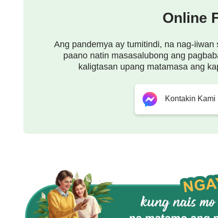
kung 'di nauunawaan ang katotohanan
Online 
at ang disposisyon Niya't kalooban,
Ang pandemya ay tumitindi, na nag-iiwan 
'di ka ba mababalisa?
paano natin masasalubong ang pagbab
kaligtasan upang matamasa ang ka
Puso mo'y 'di ba magugutom at mauuhaw?
Puso mo'y 'di ba mababalisa?
Kontakin Kami
May paraan ba para maayos mo 'to?
Mga tao'y dapat may katotohanan sa buhay.
'Di sila mabubuhay kung wala 'to.
Ito'y pinakadakila.
'Di man 'to nakikita o nahahawakan,