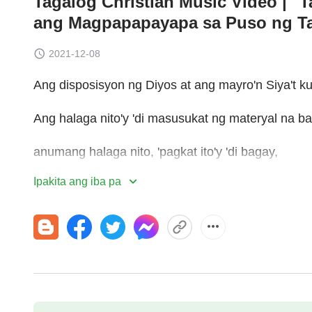
Tagalog Christian Music Video | 
ang Magpapapayapa sa Puso ng T
2021-12-08
Ang disposisyon ng Diyos at ang mayro'n Siya't k
Ang halaga nito'y 'di masusukat ng materyal na b
anumang halaga nito, 'pagkat ito'y 'di bagay,
Ipakita ang iba pa
at tinutustusan pangangailangan ng bawat puso.
I
Habang hangad mo'y
kaligtasan
sa pamamagitan 
at pagbabago sa 'yong disposisyon,