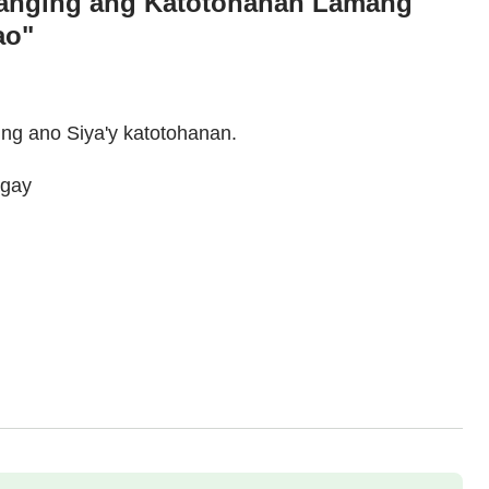
"Tanging ang Katotohanan Lamang
ao"
ung ano Siya'y katotohanan.
agay
ng Diyos