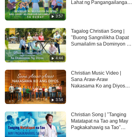
Lahat ng Pangangailangan
kaligayahan.
ng Tao sa Buhay"
Mahabaging
salita ng Diyos
3:57
ang kumandili't dumilig sa'king pagsibol.
Tagalog Christian Song |
"Buong Sangnilikha Dapat
Kanyang mahigpit na Salita
Sumailalim sa Dominyon ng
Diyos"
ang nagpalakas sa'kin upang muling bumangon.
4:44
Diyos, kami ngayo'y umaawit sa Iyo
Christian Music Video |
Sana Araw-Araw
nang dahil sa'Yong pagpapala.
Nakasama Ko ang Diyos
(Tagalog Subtitles)
Kami ngayo'y nagpupuri sa'Yo sapagkat kami'y
3:54
iyong inangat.
Christian Song | "Tanging
Matatapat na Tao ang May
Makapangyarihang tunay na Diyos na umibig sa
Pagkakahawig sa Tao"
amin!
(Music Video)