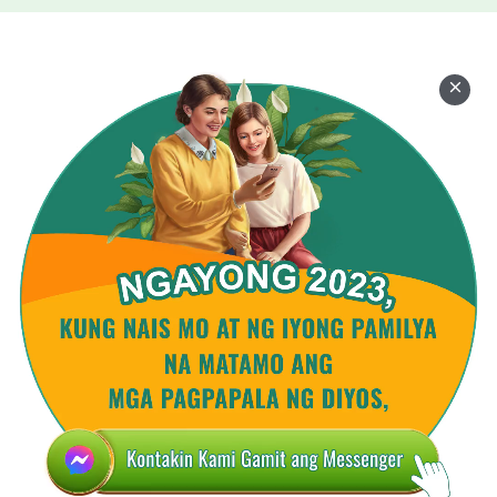
ang kumandili't dumilig sa'king pagsibol.
Kanyang mahigpit na Salita
ang nagpalakas sa'kin upang muling bumangon.
Diyos, kami ngayo'y umaawit sa Iyo
nang dahil sa'Yong pagpapala.
Kami ngayo'y nagpupuri sa'Yo sapagkat kami'y
iyong inangat.
Makapangyarihang tunay na Diyos na umibig sa
amin!
Iniibig Ka namin! O Diyos! Talagang iniibig ka
namin!