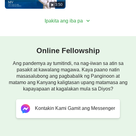
3:50
Iniibig Ka namin! O Diyos! Talagang iniibig ka
namin!
Ipakita ang iba pa
II
Nais kong tamasahin ang Iyong salita sa lahat ng
Online Fellowship
araw.
Ang pandemya ay tumitindi, na nag-iiwan sa atin sa
Tumitingala ako sa'Yo, Diyos ko, para sa liwanag sa
pasakit at kawalang magawa. Kaya paano natin
bawat paraan.
masasalubong ang pagbabalik ng Panginoon at
matamo ang Kanyang kaligtasan upang matamasa ang
Dinidiliga't kinakandili Mo sa pag-ibig ang 'Yong
kapayapaan at kagalakan mula sa Diyos?
bayan.
Kontakin Kami Gamit ang Messenger
Sa sulsol ng diablo'y inilalayo Mo kami.
Mahabaging salita ng Diyos