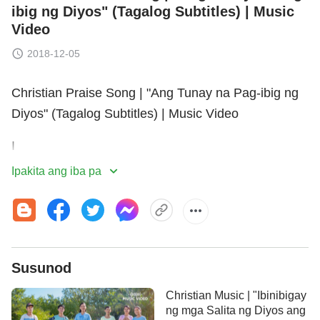
ibig ng Diyos" (Tagalog Subtitles) | Music
Video
2018-12-05
Christian Praise Song | "Ang Tunay na Pag-ibig ng
Diyos" (Tagalog Subtitles) | Music Video
I
Ipakita ang iba pa
Ngayon ako'y muling humaharap sa aking Diyos.
Puso ko'y mangungusap
pag makita ang mukha Niyang kalugod-lugod.
Susunod
Iniwan ko na ang halaghag na nakaraan.
Christian Music | "Ibinibigay
Biyaya Niyang Salita'y pinupuno ako ng kalugura't
ng mga Salita ng Diyos ang