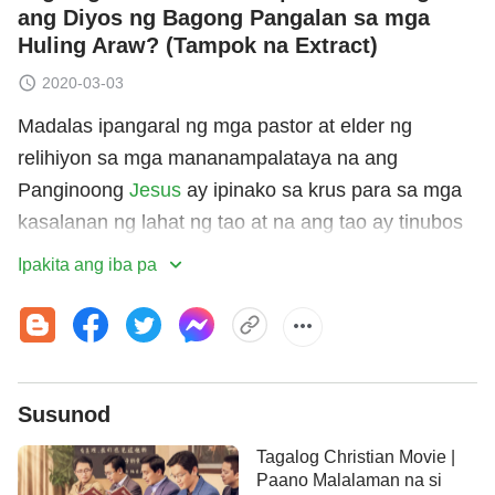
ang Diyos ng Bagong Pangalan sa mga
Huling Araw? (Tampok na Extract)
2020-03-03
Madalas ipangaral ng mga pastor at elder ng
relihiyon sa mga mananampalataya na ang
Panginoong
Jesus
ay ipinako sa krus para sa mga
kasalanan ng lahat ng tao at na ang tao ay tinubos
mula sa kasalanan. Ipinapangaral nila na, kung
Ipakita ang iba pa
lalayo ang isang tao sa
Panginoong Jesus
at
naniniwala sa Makapangyarihang Diyos, ito ay
katumbas ng pagtataksil sa Panginoong Jesus at
apostasiya. Ganito ba talaga ang nangyayari?
Susunod
Noong dumating ang Panginoong Jesus para gawin
ang Kanyang gawain, hindi ba't ang mga umalis sa
Tagalog Christian Movie |
templo at sumunod sa Panginoong Jesus ay
Paano Malalaman na si