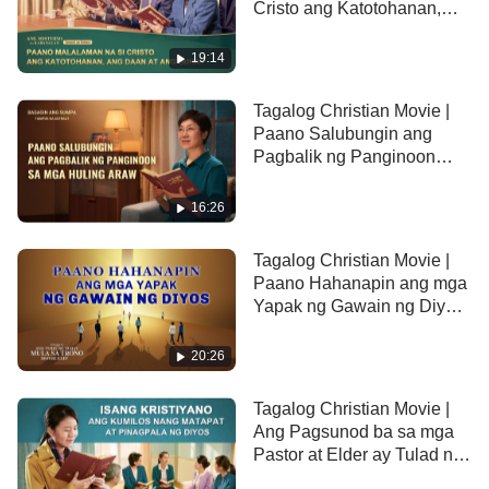
Cristo ang Katotohanan,
kinondena rin ng mga Fariseong Judio sa ganitong
ang Daan at ang Buhay
paraan bilang pagtataksil sa Diyos na Jehova?
(Tampok na Extract)
19:14
Kung gayon, ang pagtanggap ba sa bagong gawain
ng Diyos ay pag- apostasiya at pagtataksil sa
Tagalog Christian Movie |
Paano Salubungin ang
Diyos? O pagsunod ito sa mga yapak ng Cordero at
Pagbalik ng Panginoon
pagkakamit ng
kaligtasan
ng Diyos? Sama-sama
(Tampok na Extract)
nating aalamin ang mga bagay na ito sa maikling
16:26
video na ito.
Tagalog Christian Movie |
Paano Hahanapin ang mga
Yapak ng Gawain ng Diyos
(Tampok na Extract)
20:26
Tagalog Christian Movie |
Ang Pagsunod ba sa mga
Pastor at Elder ay Tulad ng
Pagsunod sa Diyos