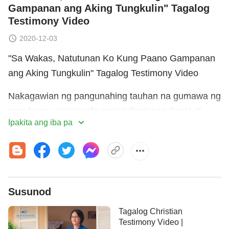
Gampanan ang Aking Tungkulin" Tagalog
Testimony Video
2020-12-03
"Sa Wakas, Natutunan Ko Kung Paano Gampanan
ang Aking Tungkulin" Tagalog Testimony Video
Nakagawian ng pangunahing tauhan na gumawa ng
mga bagay nang wala masyadong pag-iingat at
Ipakita ang iba pa
kulang sa sipag sa kanyang mga kilos. Hindi naiiba
ang paggawa niya ng kanyang tungkulin sa iglesia
ng pagsusuri sa mga isinaling dokumento. Sa
tuwing may makakaharap siyang mahirap o
komplikadong trabaho na nangangailangan ng pag-
Susunod
iingat at pagsusumikap, nawawalan siya ng
Tagalog Christian
pasensya at ginagawa na lamang ito kahit papaano.
Testimony Video |