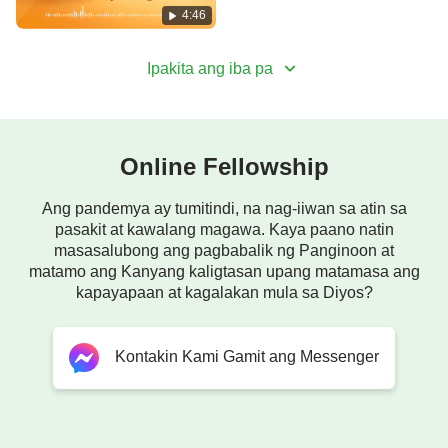
Kasamaan"
4:46
II
Ipakita ang iba pa
Pag-ibig ng Diyos sa tao'y walang kondisyon
at kahilingan.
Ano'ng natatanggap Niya mula sa kanila?
Online Fellowship
Tao'y malamig sa Kanya.
Ang pandemya ay tumitindi, na nag-iiwan sa atin sa
pasakit at kawalang magawa. Kaya paano natin
masasalubong ang pagbabalik ng Panginoon at
Sino'ng kayang tratuhin Siya bilang Diyos?
matamo ang Kanyang kaligtasan upang matamasa ang
kapayapaan at kagalakan mula sa Diyos?
Walang nagbibigay ng ginhawa sa Diyos;
wala pa Siyang natatanggap
Kontakin Kami Gamit ang Messenger
na tunay na pag-ibig sa tao.
Patuloy lang Siyang nagbibigay