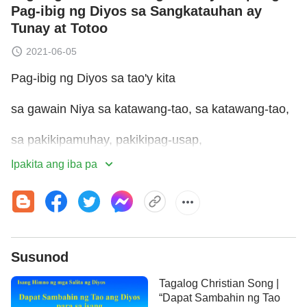
Pag-ibig ng Diyos sa Sangkatauhan ay
Tunay at Totoo
2021-06-05
Pag-ibig ng Diyos sa tao'y kita
sa gawain Niya sa katawang-tao, sa katawang-tao,
sa pakikipamuhay, pakikipag-usap,
Ipakita ang iba pa
at pagliligtas sa kanila,
nang walang distansiya o pagkukunwari,
habang tunay at totoo.
Susunod
I
Tagalog Christian Song |
Nagawang maging tao ng Diyos
“Dapat Sambahin ng Tao