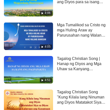
ang Diyos para sa isang
at tiisin mga taon ng kirot
Magandang Hantungan”
4:06
kasama ang tao sa mundo
Mga Tumalikod sa Cristo ng
upang tao'y mailigtas,
mga Huling Araw ay
Parurusahan nang Walang
dahil sa awa't pag-ibig Niya sa sangkatauhan.
Hanggan
4:05
Pag-ibig ng Diyos sa tao'y kita
Tagalog Christian Song |
sa gawain Niya sa katawang-tao, sa katawang-tao,
Hanap ng Diyos ang Mga
Uhaw sa Kanyang
sa pakikipamuhay, pakikipag-usap,
Pagpapakita
4:51
at pagliligtas sa kanila,
Tagalog Christian Song
nang walang distansiya o pagkukunwari,
"Kung Kilala lang Ninuman
ang Diyos Matatakot Siya
habang tunay at totoo.
sa Diyos at Lalayuan ang