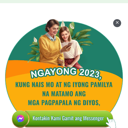
nang walang pag-iimbot.
Pag-ibig ng Diyos sa tao'y kita
sa gawain Niya sa katawang-tao, sa katawang-tao,
sa pakikipamuhay, pakikipag-usap,
at pagliligtas sa kanila,
nang walang distansiya o pagkukunwari,
habang tunay at totoo.
Hango sa Mga Talaan ng mga Pananalita ni Cristo
ng mga Huling Araw