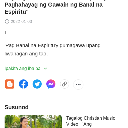
Paghahayag ng Gawain ng Banal na
Espiritu"
2022-01-03
I
'Pag Banal na Espiritu'y gumagawa upang
liwanagan ang tao,
binibigyan Niya sila ng kaalaman
Ipakita ang iba pa
ng gawain ng Diyos, ng tunay na pagpasok nila't
kaalaman ng tunay na estado nila.
Tinutulutan ring maunawaan ang kagyat na
Susunod
hangarin ng Diyos
Tagalog Christian Music
Video | "Ang
at mga hinihingi Niya sa tao ngayon.