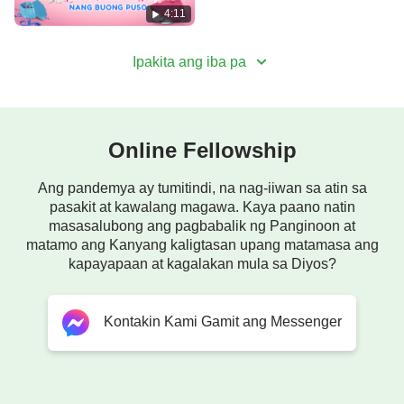
4:11
ang gayong pagkapukaw sa bawat sandali.
Ipakita ang iba pa
Sa mga pulong, 'pag nagdarasal ka't nagbabasa ng
salita Niya,
makararamdam ka ng pagkaantig.
Online Fellowship
'Pag iba'y nagbabahagi sa mga
salita ng Diyos
,
Ang pandemya ay tumitindi, na nag-iiwan sa atin sa
pasakit at kawalang magawa. Kaya paano natin
bago't sariwa ito sa 'yo,
masasalubong ang pagbabalik ng Panginoon at
matamo ang Kanyang kaligtasan upang matamasa ang
kapayapaan at kagalakan mula sa Diyos?
at puso mo'y lubos na malinaw at maliwanag.
Lahat ito'y gawain ng Banal na Espiritu.
Kontakin Kami Gamit ang Messenger
Marahil ika'y isang pinuno't
binibigyan ka ng Banal na Espiritu