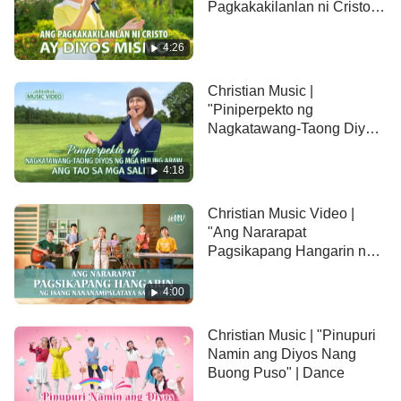
Pagkakakilanlan ni Cristo
ay Diyos Mismo"
At nang sa gayon sila'y may pagpasiyang
4:26
isakripisyo'ng lahat upang mapalugod ang Diyos,
Christian Music |
"Piniperpekto ng
mahalin Siya kahit sa kahirapan,
Nagkatawang-Taong Diyos
ng mga Huling Araw ang
kahit sa pag-uusig,
Tao sa mga Salita"
4:18
at tumayong saksi para sa Diyos,
Christian Music Video |
"Ang Nararapat
binibigay ang buhay nang walang hinayang.
Pagsikapang Hangarin ng
Isang Nananampalataya sa
II
Diyos"
4:00
Kung may ganito kang pagpapasiya, ibig sabihin:
Christian Music | "Pinupuri
Namin ang Diyos Nang
May pagkapukaw ka't gawain ng Banal na Espiritu.
Buong Puso" | Dance
Gayunpaman, alam mo dapat na 'di mo taglay