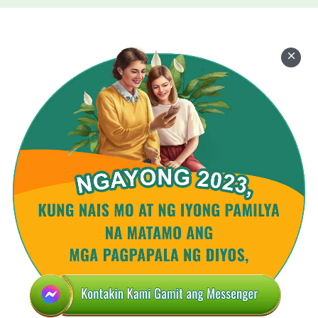
ng pambihirang kaliwanagan
'pag pumupunta ka sa iglesia upang gumawa.
Mababatid mo'ng suliranin ng iglesia't
ang katotohanan upang lutasin 'to.
Nagagawa mong maging sobrang masigasig,
napakaresponsable't seryoso sa gawain mo.
Oo, lahat ng ito ay paghahayag,
lahat ng ito ay gawain ng Banal na Espiritu.
mula sa Sundan ang Cordero at Kumanta ng mga
Bagong Awitin