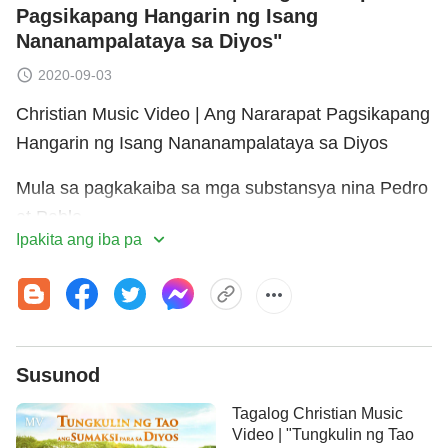
Pagsikapang Hangarin ng Isang
Nananampalataya sa Diyos"
2020-09-03
Christian Music Video | Ang Nararapat Pagsikapang
Hangarin ng Isang Nananampalataya sa Diyos
Mula sa pagkakaiba sa mga substansya nina Pedro
at Pablo
Ipakita ang iba pa
dapat mong maunawaan na
ang lahat niyaong hindi naghahangad ng buhay
ay gumagawa nang walang saysay,
Susunod
ang lahat niyaong hindi naghahangad ng buhay
Tagalog Christian Music
Video | "Tungkulin ng Tao
ay gumagawa nang walang saysay!