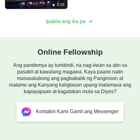
dapat mong ialay ang lahat sa Kanya,
5:33
at hindi dapat na gumawa ng mga personal na
Ipakita ang iba pa
pagpili o paghingi,
at dapat mong makamit ang pagsasakatuparan ng
nais ng Diyos.
Online Fellowship
Dahil ikaw ay nilikha, dapat mong sundin ang
Ang pandemya ay tumitindi, na nag-iiwan sa atin sa
Panginoon na lumikha sa iyo,
pasakit at kawalang magawa. Kaya paano natin
masasalubong ang pagbabalik ng Panginoon at
sapagka’t ikaw ay likas na walang kapamahalaan
matamo ang Kanyang kaligtasan upang matamasa ang
kapayapaan at kagalakan mula sa Diyos?
sa iyong sarili,
at walang kakayahan na kontrolin ang iyong
Kontakin Kami Gamit ang Messenger
tadhana.
Dahil ikaw ay isang tao na nananampalataya sa