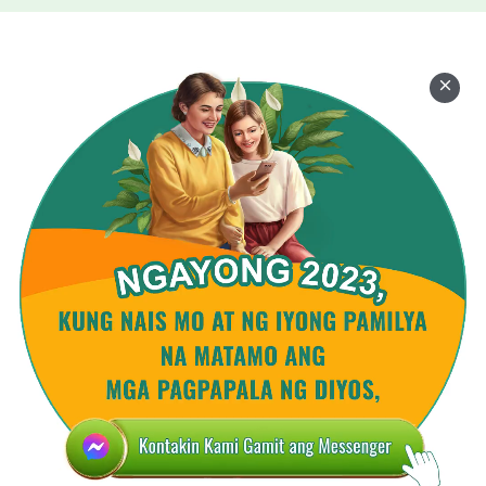
Diyos,
dapat mong hanapin ang kabanalan at pagbabago.
Dahil ikaw ay isang tao na nananampalataya sa
Diyos,
dapat mong hanapin ang kabanalan at pagbabago.
Mula sa pagkakaiba sa mga substansya nina Pedro
at Pablo
dapat mong maunawaan na
ang lahat niyaong hindi naghahangad ng buhay
ay gumagawa nang walang saysay,
ang lahat niyaong hindi naghahangad ng buhay