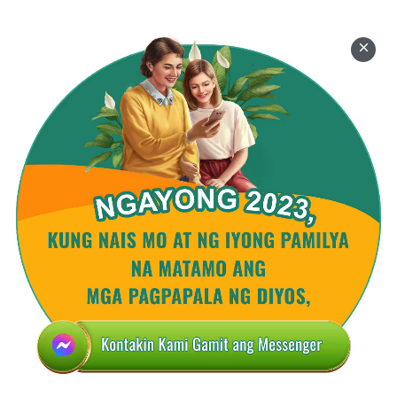
nang maligtas ang lahat sa pagkawasak.
Hari ng Ninive tunay ang pagsisisi,
nagampanan gawain ng isang hari.
Ginawa niya'y mahirap para sa ibang hari,
'di pa nagawa sa kasaysayan.
Karapat-dapat gunitain at tularan ng tao.
III
Pambihirang himala sa kasaysayan!
Ginawa ng hari'y halimbawa kung pa'no
mangumpisal at magsisi sa harap ng Diyos.
Hari ng Ninive tunay ang pagsisisi,