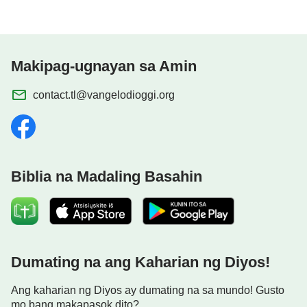
nagampanan gawain ng isang hari.
Ginawa niya'y mahirap para sa ibang hari,
Makipag-ugnayan sa Amin
'di pa nagawa sa kasaysayan.
contact.tl@vangelodioggi.org
Karapat-dapat gunitain at tularan ng tao.
mula sa Sundan ang Cordero at Kumanta ng mga
Bagong Awitin
Biblia na Madaling Basahin
Dumating na ang Kaharian ng Diyos!
Ang kaharian ng Diyos ay dumating na sa mundo! Gusto
mo bang makapasok dito?