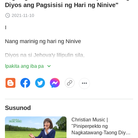
Diyos ang Pagsisisi ng Hari ng Ninive"
2021-11-10
I
Nang marinig ng hari ng Ninive
Diyos na si Jehova'y lilipulin sila,
Ipakita ang iba pa
siya'y tumayo mula sa trono, hinubad kanyang
balabal,
telang-sako'y 'sinuot at sa abo'y umupo,
sinabi niyang tao't hayop ay magsuot din,
Susunod
walang dapat tumikim ng anuman,
Christian Music |
"Piniperpekto ng
Nagkatawang-Taong Diyos
sa halip ang lahat ay magmakaawa sa Diyos.