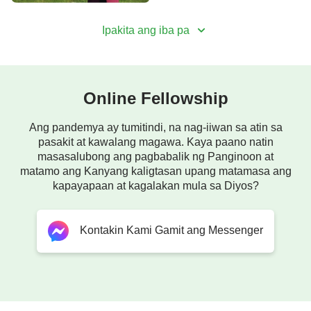
inakay ng mga hari ang sakop nila na labana't
Ipakita ang iba pa
tutulan ang Diyos.
Walang umakay magsumamo sa Diyos
Online Fellowship
nang mailigtas sa masasamang gawain nila,
Ang pandemya ay tumitindi, na nag-iiwan sa atin sa
nang mapatawad, parusa'y maiwasan.
pasakit at kawalang magawa. Kaya paano natin
masasalubong ang pagbabalik ng Panginoon at
Ngunit ang hari ng Ninive'y inakay ang sakop niya
matamo ang Kanyang kaligtasan upang matamasa ang
kapayapaan at kagalakan mula sa Diyos?
sa Diyos,
tumalikod sa karahasan at kasamaan.
Kontakin Kami Gamit ang Messenger
Isinuko niya rin ang trono,
kaya't binawi ng Diyos Kanyang poot,