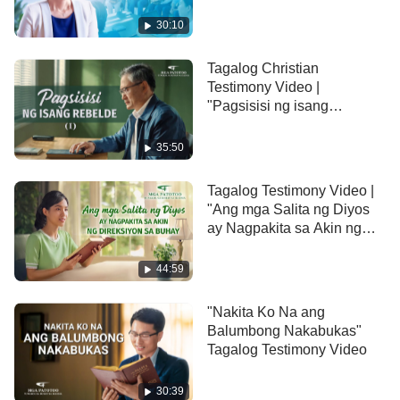
30:10
Tagalog Christian
Testimony Video |
"Pagsisisi ng isang
Rebelde" (I)
35:50
Tagalog Testimony Video |
"Ang mga Salita ng Diyos
ay Nagpakita sa Akin ng
Direksiyon sa Buhay"
44:59
"Nakita Ko Na ang
Balumbong Nakabukas"
Tagalog Testimony Video
30:39