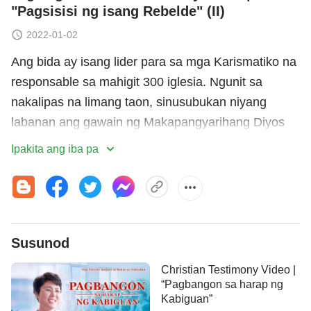
"Pagsisisi ng isang Rebelde" (II)
2022-01-02
Ang bida ay isang lider para sa mga Karismatiko na
responsable sa mahigit 300 iglesia. Ngunit sa
nakalipas na limang taon, sinusubukan niyang
labanan ang gawain ng Makapangyarihang Diyos
sa mga huling araw, isinasara ang kanyang iglesia
Ipakita ang iba pa
at hinahadlangan ang mga kapatid na nagsisiyasat
sa tunay na daan. Ano ang gumising sa kanya sa
wakas at umakay sa kanya papasok sa
sambahayan ng Makapangyarihang Diyos? At bakit
Susunod
siya nakakaramdam ng napakalalim na
pagsisisi
?
Christian Testimony Video |
“Pagbangon sa harap ng
Kabiguan”