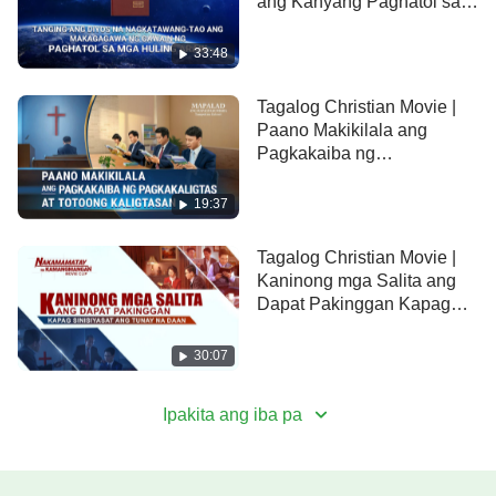
ang Kanyang Paghatol sa
mga Huling Araw (Tampok
na Extract)
33:48
Tagalog Christian Movie |
Paano Makikilala ang
Pagkakaiba ng
Pagkakaligtas at Totoong
Kaligtasan (Tampok na
19:37
Extract)
Tagalog Christian Movie |
Kaninong mga Salita ang
Dapat Pakinggan Kapag
Sinisiyasat ang Tunay na
Daan (Tampok na Extract)
30:07
Ipakita ang iba pa