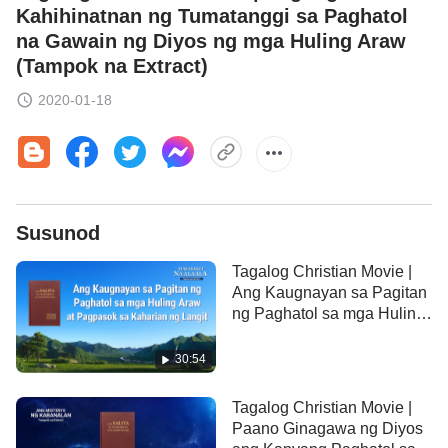
Kahihinatnan ng Tumatanggi sa Paghatol
na Gawain ng Diyos ng mga Huling Araw
(Tampok na Extract)
2020-01-18
Susunod
Tagalog Christian Movie |
Ang Kaugnayan sa Pagitan
ng Paghatol sa mga Huling
Araw at Pagpasok sa
Kaharian ng Langit (Tampok
30:54
na Extract)
Tagalog Christian Movie |
Paano Ginagawa ng Diyos