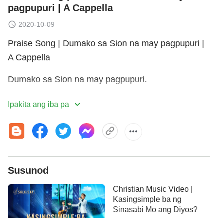
pagpupuri | A Cappella
2020-10-09
Praise Song | Dumako sa Sion na may pagpupuri |
A Cappella
Dumako sa Sion na may pagpupuri.
Dumako sa Sion na may pagpupuri.
Ipakita ang iba pa
Dumako sa Sion na may pagpupuri.
Dumako sa Sion na may pagpupuri.
Dumako sa Sion na may pagpupuri. Nagpakita na
Susunod
ang tahanan ng Diyos.
Christian Music Video |
Kasingsimple ba ng
Inaawitan ng lahat banal Niyang pangalan; ito'y
Sinasabi Mo ang Diyos?
lumalaganap.