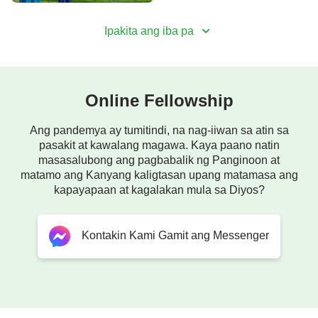
Lahat ay dapat manumbalik sa bundok,
Ipakita ang iba pa
manalangi't lumuhod sa 'Yong trono!
Ikaw ang tangi at tunay na Diyos; Ika'y dakila at
Online Fellowship
kapuri-puri.
Ang pandemya ay tumitindi, na nag-iiwan sa atin sa
Kaluwalhatian, papuri at awtoridad alay sa 'Yong
pasakit at kawalang magawa. Kaya paano natin
masasalubong ang pagbabalik ng Panginoon at
trono!
matamo ang Kanyang kaligtasan upang matamasa ang
kapayapaan at kagalakan mula sa Diyos?
Bukal ng buhay ay dumadaloy mula sa trono,
pinapakai't pinapainom 'Yong bayan,
Kontakin Kami Gamit ang Messenger
buhay nami'y nagbabago araw-araw.
Bagong ilaw nagpapaliwanag at sumusunod sa
amin, laging nagbubunyag