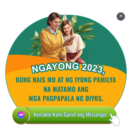
ng mga bagong bagay tungkol sa Diyos.
Kumpirmahin ang tunay na Diyos sa pamamagitan
ng pagdanas.
Mga
salita ng Diyos
laging nagpapakita,
nagpapakita sa kalooban ng mga tamang tao.
Tayo'y tunay na pinagpala!
Kaharap ang Diyos bawat araw,
kausap Siya tungkol sa lahat ng bagay.
Hayaang magpasya sa lahat ang Diyos.
Magnilay sa salita ng Diyos. Ating puso'y lahat