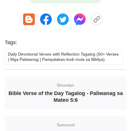
magawa
Paano Manalangin Na
Pakikinggan ng Panginoon:
Ang Susi ay ang Lutasin ang 3
Mga Suliranin na Ito
Tags:
Paano Manalangin Na
Pakikinggan ng Diyos
Daily Devotional Verses with Reflection Tagalog (50+ Verses
| Mga Paliwanag | Pampalakas-loob mula sa Bibliya)
Sinundan
Bible Verse of the Day Tagalog - Paliwanag sa
Mateo 5:6
Sumunod