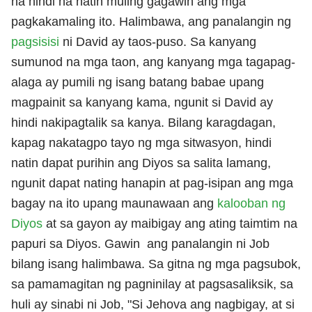
na hindi na natin muling gagawin ang mga
pagkakamaling ito. Halimbawa, ang panalangin ng
pagsisisi
ni David ay taos-puso. Sa kanyang
sumunod na mga taon, ang kanyang mga tagapag-
alaga ay pumili ng isang batang babae upang
magpainit sa kanyang kama, ngunit si David ay
hindi nakipagtalik sa kanya. Bilang karagdagan,
kapag nakatagpo tayo ng mga sitwasyon, hindi
natin dapat purihin ang Diyos sa salita lamang,
ngunit dapat nating hanapin at pag-isipan ang mga
bagay na ito upang maunawaan ang
kalooban ng
Diyos
at sa gayon ay maibigay ang ating taimtim na
papuri sa Diyos. Gawin ang panalangin ni Job
bilang isang halimbawa. Sa gitna ng mga pagsubok,
sa pamamagitan ng pagninilay at pagsasaliksik, sa
huli ay sinabi ni Job, "Si Jehova ang nagbigay, at si