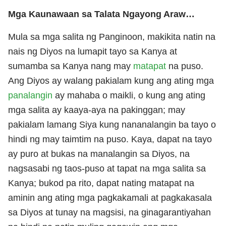
Mga Kaunawaan sa Talata Ngayong Araw…
Mula sa mga salita ng Panginoon, makikita natin na
nais ng Diyos na lumapit tayo sa Kanya at
sumamba sa Kanya nang may
matapat
na puso.
Ang Diyos ay walang pakialam kung ang ating mga
panalangin
ay mahaba o maikli, o kung ang ating
mga salita ay kaaya-aya na pakinggan; may
pakialam lamang Siya kung nananalangin ba tayo o
hindi ng may taimtim na puso. Kaya, dapat na tayo
ay puro at bukas na manalangin sa Diyos, na
nagsasabi ng taos-puso at tapat na mga salita sa
Kanya; bukod pa rito, dapat nating matapat na
aminin ang ating mga pagkakamali at pagkakasala
sa Diyos at tunay na magsisi, na ginagarantiyahan