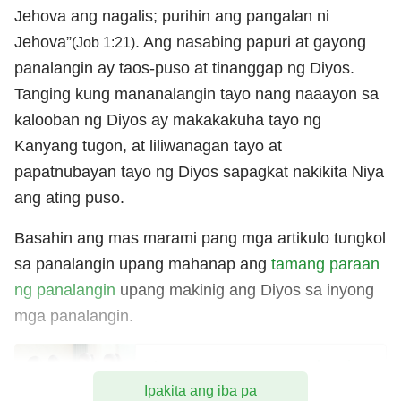
Jehova ang nagalis; purihin ang pangalan ni
Jehova”
. Ang nasabing papuri at gayong
(Job 1:21)
panalangin ay taos-puso at tinanggap ng Diyos.
Tanging kung mananalangin tayo nang naaayon sa
kalooban ng Diyos ay makakakuha tayo ng
Kanyang tugon, at liliwanagan tayo at
papatnubayan tayo ng Diyos sapagkat nakikita Niya
ang ating puso.
Basahin ang mas marami pang mga artikulo tungkol
sa panalangin upang mahanap ang
tamang paraan
ng panalangin
upang makinig ang Diyos sa inyong
mga panalangin.
Ano ang tunay na panalangin
at ano ang maaari nitong
Ipakita ang iba pa