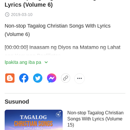
Lyrics (Volume 6)
2019-03-10
Non-stop Tagalog Christian Songs With Lyrics
(Volume 6)
[00:00:00] Inaasam ng Diyos na Matamo ng Lahat
ang Kanyang Pagliligtas
Ipakita ang iba pa
[00:03:16] Paano Malalaman ang Pagpapakita at
Gawain ng Cristo ng mga Huling Araw
[00:08:46] Hindi Masusukat ang Awtoridad ng Diyos
Susunod
[00:14:12] Buong Sansinukob ay Bagung-bago
Non-stop Tagalog Christian
[00:18:16] Ang mga Nagmamahal sa Diyos ay
Songs With Lyrics (Volume
Papasok sa
Kaharian
ng Diyos
15)