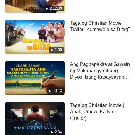
Again
ginagawa para sa sarili, nananatiling walang
2:12:03
kakayahan ang tao na kontrolin ang kanyang sarili.
… Ang hantungan ng tao ay nasa mga kamay ng
Tagalog Christian Movie
Trailer "Kumawala sa Bitag"
Lumikha, kaya papaano makokontrol ng tao ang
kanyang sarili?” (Ang Salita ay Nagpapakita sa
Katawang-tao).
2:55
Ang ilang materyal sa video na ito ay galing sa:
Ang Pagpapakita at Gawain
ng Makapangyarihang
https://www.stockfootage.com
Diyos: Isang Kasaysayan
ng Pagsilang at Paglago ng
Ang Iglesia ng
46:13
Makapangyarihang Diyos
(Unang Bahagi)
Tagalog Christian Movie |
Anak, Umuwi Ka Na!
(Trailer)
2:34