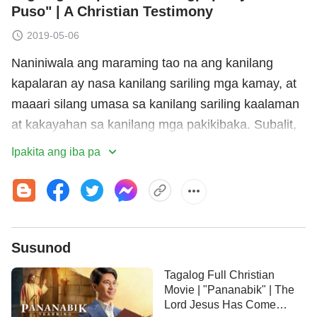
Puso" | A Christian Testimony
2019-05-06
Naniniwala ang maraming tao na ang kanilang
kapalaran ay nasa kanilang sariling mga kamay, at
maaari silang umasa sa kanilang sariling kaalaman
at kakayahan sa kanilang mga pakikibaka. Subalit,
pagkatapos ng lahat, hindi iyan posible. Ang
Ipakita ang iba pa
espiritwal na gapos na “Ang tadhana ng isang tao
ay nasa kanyang sariling kamay” ay maiwawaksi sa
pamamagitan ng mga katotohanang ipinahayag ng
Diyos, at ang isang tao ay maaaring mabuhay sa
Susunod
liwanag. Sabi ng Diyos: “Ang kapalaran ng tao ay
nasa pamamahala ng mga kamay ng Diyos. Ikaw
Tagalog Full Christian
ay walang kakayahang kontrolin ang iyong sarili: Sa
Movie | "Pananabik" | The
Lord Jesus Has Come
kabila ng parating pagmamadali at maraming