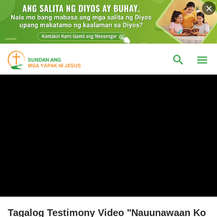
Tagalog Testimony Video "Nauunawaan Ko