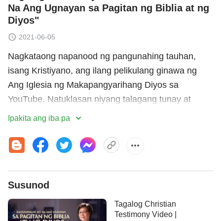
Na Ang Ugnayan sa Pagitan ng Biblia at ng
Diyos"
2021-06-05
Nagkataong napanood ng pangunahing tauhan,
isang Kristiyano, ang ilang pelikulang ginawa ng
Ang Iglesia ng Makapangyarihang Diyos sa
YouTube. Natuklasan niyang talagang tunay at
nakaaantig ang mga ito, at nakatutulong sa
Ipakita ang iba pa
kanyang
pananampalataya
. Natutuwa siya tuwing
pinapanood niya ang mga pelikulang nagpapatotoo
na ang Panginoong
Jesus
ay nagbalik na at
ginagawa ang gawain ng
paghatol
simula sa bahay
Susunod
ng Diyos, kaya sinimulan niyang siyasatin ito.
Ngunit isang araw ay nalito siya nang makita niya
Tagalog Christian
ang pamagat ng pelikulang Ang Paglabas ng
Biblia
,
Testimony Video |