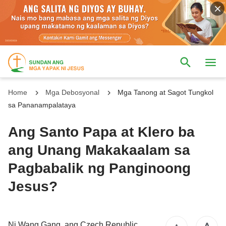
Home
Mga Debosyonal
Mga Tanong at Sagot Tungkol
sa Pananampalataya
Ang Santo Papa at Klero ba
ang Unang Makakaalam sa
Pagbabalik ng Panginoong
Jesus?
Ni Wang Gang, ang Czech Republic