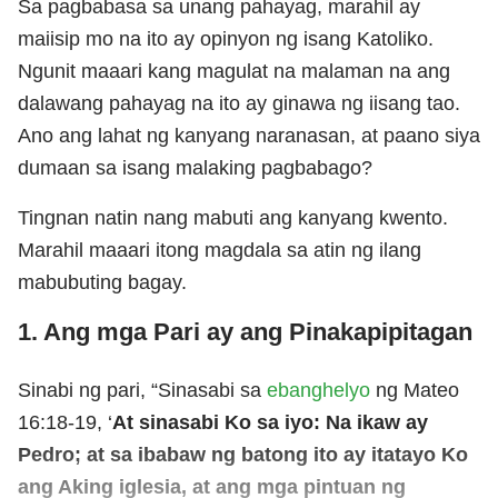
Sa pagbabasa sa unang pahayag, marahil ay
maiisip mo na ito ay opinyon ng isang Katoliko.
Ngunit maaari kang magulat na malaman na ang
dalawang pahayag na ito ay ginawa ng iisang tao.
Ano ang lahat ng kanyang naranasan, at paano siya
dumaan sa isang malaking pagbabago?
Tingnan natin nang mabuti ang kanyang kwento.
Marahil maaari itong magdala sa atin ng ilang
mabubuting bagay.
1. Ang mga Pari ay ang Pinakapipitagan
Sinabi ng pari, “Sinasabi sa
ebanghelyo
ng Mateo
16:18-19, ‘
At sinasabi Ko sa iyo: Na ikaw ay
Pedro; at sa ibabaw ng batong ito ay itatayo Ko
ang Aking iglesia, at ang mga pintuan ng