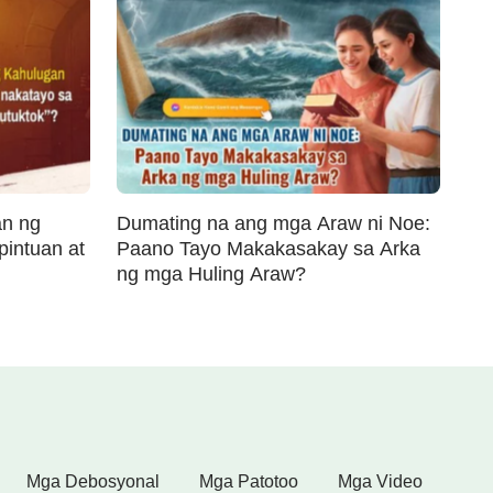
an ng
Dumating na ang mga Araw ni Noe:
pintuan at
Paano Tayo Makakasakay sa Arka
ng mga Huling Araw?
Mga Debosyonal
Mga Patotoo
Mga Video