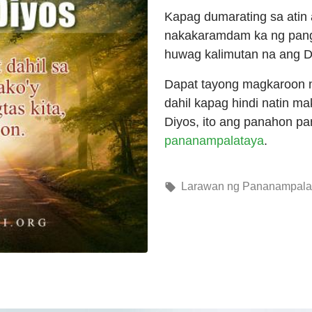
Kapag dumarating sa atin
nakakaramdam ka ng pangh
huwag kalimutan na ang Di
Dapat tayong magkaroon n
dahil kapag hindi natin m
Diyos, ito ang panahon pa
pananampalataya
.
Larawan ng Pananampalat