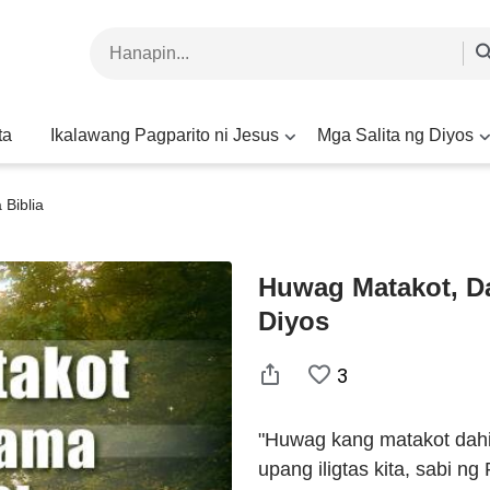
ta
Ikalawang Pagparito ni Jesus
Mga Salita ng Diyos
Biblia
Huwag Matakot, D
Diyos
3
"Huwag kang matakot dahil
upang iligtas kita, sabi n