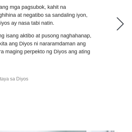
 ang mga pagsubok, kahit na
ihina at negatibo sa sandaling iyon,
yos ay nasa tabi natin.
g isang aktibo at pusong naghahanap,
akita ang Diyos ni nararamdaman ang
ra maging perpekto ng Diyos ang ating
aya sa Diyos