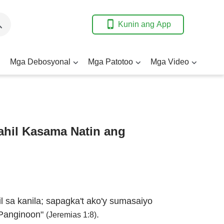
Kunin ang App
Mga Debosyonal
Mga Patotoo
Mga Video
ahil Kasama Natin ang
 sa kanila; sapagka't ako'y sumasaiyo
g Panginoon"
.
(Jeremias 1:8)