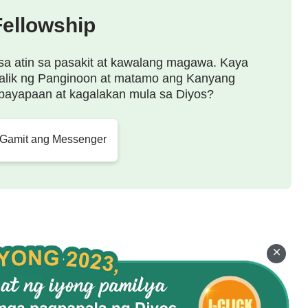
Fellowship
agawa.
sa atin sa pasakit at kawalang magawa. Kaya
alik ng Panginoon at matamo ang Kanyang
payapaan at kagalakan mula sa Diyos?
 ko,
 Gamit ang Messenger
ang pagkamatuwid;
ga tao.
g-asa.
ansa