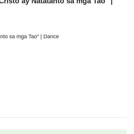
Cristo ay Natatanto sa mga Tao" |
anto sa mga Tao" | Dance
wanag.
g Diyos