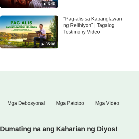
3:40
in Communist China's
Purgatory
"Pag-alis sa Kapanglawan
ng Relihiyon" | Tagalog
Testimony Video
35:06
Mga Debosyonal
Mga Patotoo
Mga Video
Dumating na ang Kaharian ng Diyos!