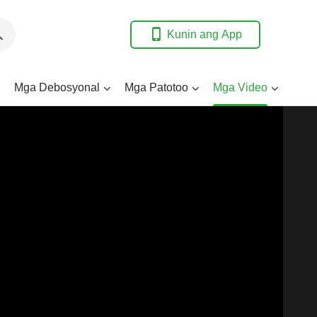
Kunin ang App
Mga Debosyonal
Mga Patotoo
Mga Video