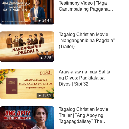
Testimony Video | "Mga
Gantimpala ng Pagganap
sa Tungkulin"
24:47
Tagalog Christian Movie |
"Nanganganib na Pagdala"
(Trailer)
3:25
Araw-araw na mga Salita
ng Diyos: Pagkilala sa
Diyos | Sipi 32
13:09
Tagalog Christian Movie
Trailer | "Ang Apoy ng
Tagapagdalisay" The
Miracle of Life Blossoming