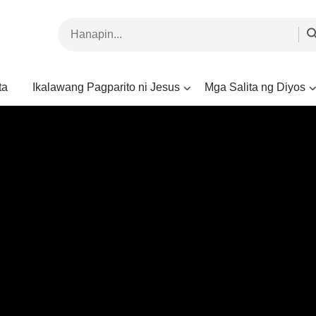
ta
Ikalawang Pagparito ni Jesus
Mga Salita ng Diyos