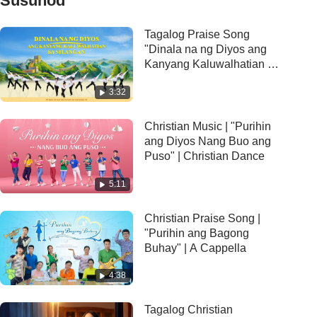
Susunod
Tagalog Praise Song
"Dinala na ng Diyos ang
Kanyang Kaluwalhatian sa
Silangan" | Christian
3:32
Dance
Christian Music | "Purihin
ang Diyos Nang Buo ang
Puso" | Christian Dance
5:11
Christian Praise Song |
"Purihin ang Bagong
Buhay" | A Cappella
4:38
Tagalog Christian