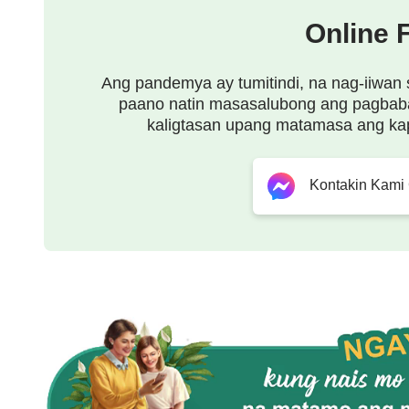
mapagkumbabang nagkakanlong sa mga tao,
Online 
naghahayag ng katotohanan, nagsasalita at gum
Ang pandemya ay tumitindi, na nag-iiwan 
Kaharap natin ang Makapangyarihang Diyos.
paano natin masasalubong ang pagbab
kaligtasan upang matamasa ang ka
Ang Diyos na ikinauhaw mo, ang Diyos na hinintay
nagpapakita sa atin ngayon sa totoo.
Kontakin Kami
Hinanap natin ang katotohanan, hinangad natin 
dumating ang katotohanan at pagkamatuwid sa m
Mahal mo ang Diyos, mahal ko ang Diyos;
ang sangkatauhan ay umaapaw sa panibagong pa
Sumusunod ang mga tao, sumasamba ang mga b