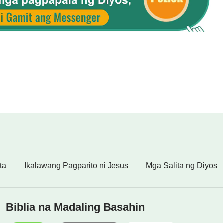
totohanan at nagdadala ng
paghatol
,
.
a,
 ng mga mananaig.
ta
Ikalawang Pagparito ni Jesus
Mga Salita ng Diyos
sangkatauhan,
Biblia na Madaling Basahin
an.