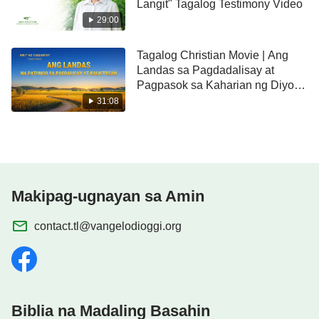
Langit" Tagalog Testimony Video
pananalig sa Diyos: Natubos ka pa lang, ngunit
29:00
hindi pa nabago. Para maging kaayon ka ng puso
ng Diyos, kailangang ang Diyos Mismo ang
Tagalog Christian Movie | Ang
Landas sa Pagdadalisay at
gumawa ng gawain ng pagbabago at paglilinis sa
Pagpasok sa Kaharian ng Diyos
iyo; kung ikaw ay tinubos lamang, wala kang
(Tampok na Extract)
31:08
kakayahang magtamo ng kabanalan. Dahil dito
hindi ka magiging karapat-dapat na makibahagi sa
magagandang biyaya ng Diyos, dahil nalaktawan
mo ang isang hakbang sa gawain ng Diyos na
Makipag-ugnayan sa Amin
pamamahala sa tao, na isang mahalagang hakbang
sa pagbabago at pagperpekto. Kaya ikaw, na isang
contact.tl@vangelodioggi.org
makasalanang katutubos pa lang, ay walang
kakayahang direktang manahin ang pamana ng
Diyos.
Biblia na Madaling Basahin
Kailangan mong malaman kung anong uri ng mga