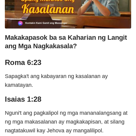
Makakapasok ba sa Kaharian ng Langit
ang Mga Nagkakasala?
Roma 6:23
Sapagka't ang kabayaran ng kasalanan ay
kamatayan.
Isaias 1:28
Nguni't ang pagkalipol ng mga mananalangsang at
ng mga makasalanan ay magkakapisan, at silang
nagtatakuwil kay Jehova ay mangalilipol.