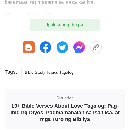
kasamaan ng masama ay sasa kaniya.
Mateo 7:21–23
Ipakita ang iba pa
Hindi ang bawa't nagsasabi sa Akin, Panginoon,
Panginoon, ay papasok sa kaharian ng langit; kundi
ang gumaganap ng kalooban ng aking Ama na nasa
langit. Marami ang mangagsasabi sa Akin sa araw
na yaon, Panginoon, Panginoon, hindi baga
nagsipanghula kami sa Iyong pangalan, at sa
Tags:
Bible Study Topics Tagalog
pangalan Mo'y nangagpalayas kami ng mga
demonio, at sa pangalan Mo'y nagsigawa kami ng
maraming gawang makapangyarihan? At kung
Sinundan
magkagayo'y ipahahayag Ko sa kanila, Kailan ma'y
10+ Bible Verses About Love Tagalog: Pag-
ibig ng Diyos, Pagmamahalan sa Isa't isa, at
hindi Ko kayo nangakilala: magsilayo kayo sa Akin,
mga Turo ng Bibliya
kayong manggagawa ng katampalasanan.