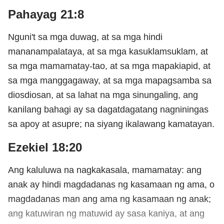
Pahayag 21:8
Nguni't sa mga duwag, at sa mga hindi
mananampalataya, at sa mga kasuklamsuklam, at
sa mga mamamatay-tao, at sa mga mapakiapid, at
sa mga manggagaway, at sa mga mapagsamba sa
diosdiosan, at sa lahat na mga sinungaling, ang
kanilang bahagi ay sa dagatdagatang nagniningas
sa apoy at asupre; na siyang ikalawang kamatayan.
Ezekiel 18:20
Ang kaluluwa na nagkakasala, mamamatay: ang
anak ay hindi magdadanas ng kasamaan ng ama, o
magdadanas man ang ama ng kasamaan ng anak;
ang katuwiran ng matuwid ay sasa kaniya, at ang