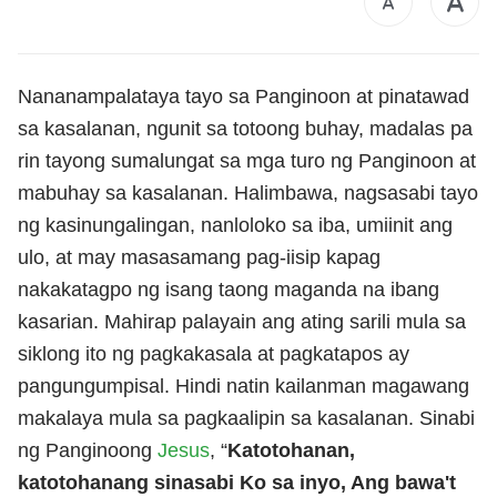
Nananampalataya tayo sa Panginoon at pinatawad
sa kasalanan, ngunit sa totoong buhay, madalas pa
rin tayong sumalungat sa mga turo ng Panginoon at
mabuhay sa kasalanan. Halimbawa, nagsasabi tayo
ng kasinungalingan, nanloloko sa iba, umiinit ang
ulo, at may masasamang pag-iisip kapag
nakakatagpo ng isang taong maganda na ibang
kasarian. Mahirap palayain ang ating sarili mula sa
siklong ito ng pagkakasala at pagkatapos ay
pangungumpisal. Hindi natin kailanman magawang
makalaya mula sa pagkaalipin sa kasalanan. Sinabi
ng Panginoong
Jesus
, “
Katotohanan,
katotohanang sinasabi Ko sa inyo, Ang bawa't