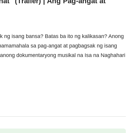
t" (Trailer) | Ang Pag-angat at
 ng isang bansa? Batas ba ito ng kalikasan? Anong
 namamahala sa pag-angat at pagbagsak ng isang
iyanong dokumentaryong musikal na Isa na Naghahari
Explosion-Ultra-Bass.html
)by Mark DiAngelo/CC BY