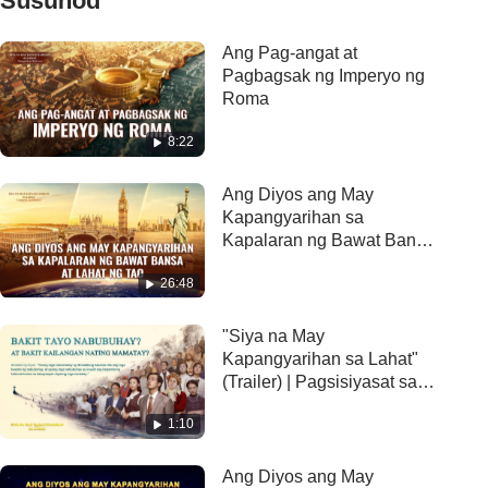
Susunod
Ang Pag-angat at
Pagbagsak ng Imperyo ng
Roma
8:22
Ang Diyos ang May
Kapangyarihan sa
Kapalaran ng Bawat Bansa
at Lahat ng Tao
26:48
"Siya na May
Kapangyarihan sa Lahat"
(Trailer) | Pagsisiyasat sa
mga Hiwaga ng Buhay
1:10
Ang Diyos ang May