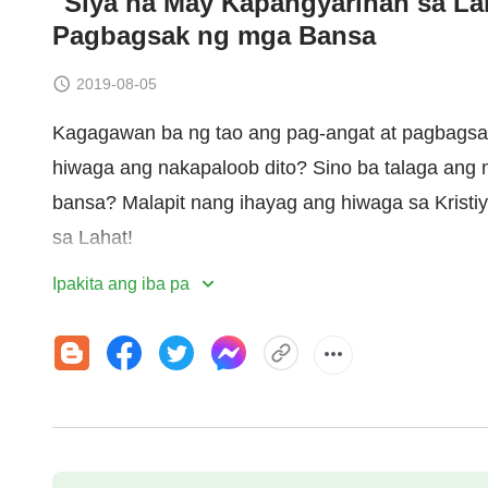
"Siya na May Kapangyarihan sa Laha
Pagbagsak ng mga Bansa
2019-08-05
Kagagawan ba ng tao ang pag-angat at pagbagsak
hiwaga ang nakapaloob dito? Sino ba talaga ang
bansa? Malapit nang ihayag ang hiwaga sa Krist
sa Lahat!
Ipakita ang iba pa
Ang ilang materyal sa video na ito ay galing sa:
Pigment Ajans - Visual Effects
Shutterstock.com
Explosion Ultra Bass(
http://soundbible.com/1807-
3.0(
https://creativecommons.org/licenses/by/3.0/
)