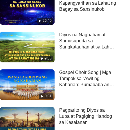
Kapangyarihan sa Lahat ng
Bagay sa Sansinukob
26:40
Diyos na Naghahari at
Sumusuporta sa
Sangkatauhan at sa Lahat
ng Bagay
9:35
Gospel Choir Song | Mga
Tampok sa “Awit ng
Kaharian: Bumababa ang
Kaharian sa Mundo” 1:
0:31
Isang Pagdiriwang ng
Kaharian
Pagparito ng Diyos sa
Lupa at Pagiging Handog
sa Kasalanan