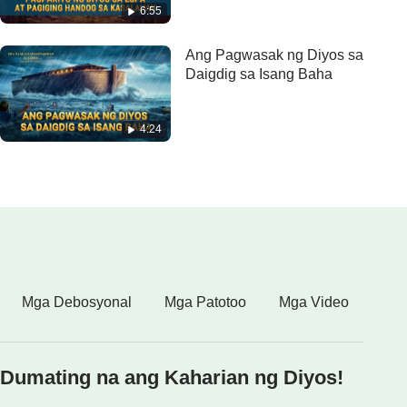
6:55
Ang Pagwasak ng Diyos sa
Daigdig sa Isang Baha
4:24
Mga Debosyonal
Mga Patotoo
Mga Video
Dumating na ang Kaharian ng Diyos!