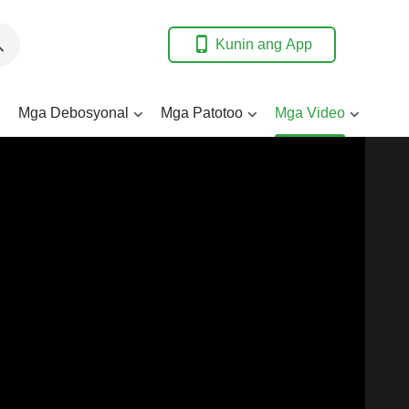
Kunin ang App
Mga Debosyonal
Mga Patotoo
Mga Video