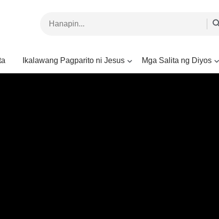
ta
Ikalawang Pagparito ni Jesus
Mga Salita ng Diyos