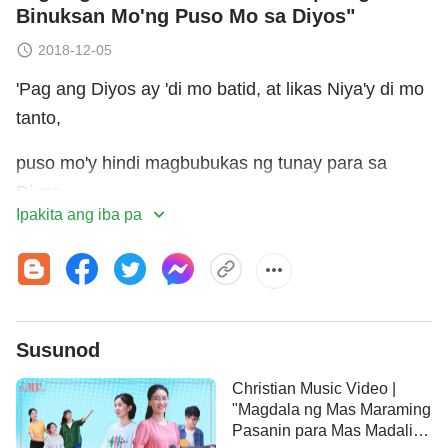
Binuksan Mo'ng Puso Mo sa Diyos"
2018-12-05
'Pag ang Diyos ay 'di mo batid, at likas Niya'y di mo
tanto,
puso mo'y hindi magbubukas ng tunay para sa
Diyos.
Ipakita ang iba pa
'Pag naintindihan mo na'ng iyong Diyos,
ang nasa puso Niya'y mauunawaan mo,
at ito'y daranasin mong lubusan ng
Susunod
may buong
pananampalataya
.
Christian Music Video |
"Magdala ng Mas Maraming
'Pag nilasap mo ang nasa puso ng Diyos nang unti-
Pasanin para Mas Madaling
unti,