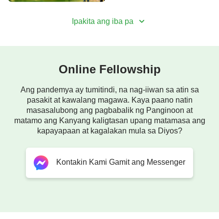
tungo sa kahariang walang katulad.
Ipakita ang iba pa
Sa kaharia'y walang pandaraya,
walang panlilinlang, walang kadiliman, at walang
Online Fellowship
kasamaan.
Ang pandemya ay tumitindi, na nag-iiwan sa atin sa
pasakit at kawalang magawa. Kaya paano natin
Tanging kataimtiman at katapatan;
masasalubong ang pagbabalik ng Panginoon at
matamo ang Kanyang kaligtasan upang matamasa ang
tanging pagkamatuwid at kagandahang-loob.
kapayapaan at kagalakan mula sa Diyos?
Siya'y pag-ibig, Siya'y mapag-aruga,
Kontakin Kami Gamit ang Messenger
walang hanggang kahabagan.
Sa iyong buhay, saya'y nadarama,
kung buksan ang puso mo sa Diyos.