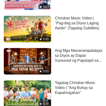
Maperpekto ng Diyos"
4:19
sa bawat araw,
Christian Music Video |
'pag nilasap mo ang nasa puso ng Diyos,
"Pag-ibig sa Diyos Laging
Awitin" (Tagalog Subtitles)
pagbubuksan Siya ng iyong puso.
4:45
'Pag tunay na bukas ang 'yong puso,
Ang Mga Mananampalataya
'pag tunay na bukas ang 'yong puso,
sa Diyos ay Dapat
Sumunod ng Papalapit sa
iyong makikitang suklam
Mga Yapak ng Diyos
3:53
at kahihiyang mapaglustay't makasariling hiling.
Tagalog Christian Music
'Pag tunay na bukas ang 'yong puso,
Video | "Ang Buhay sa
Kapahingahan"
'pag tunay na bukas ang 'yong puso.
5:16
Makikita sa puso Niya'y mundong walang-hanggan,