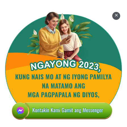
Sa dunong Niya't lakas napupuspos ang
kaharian
,
maging ng awtoridad Niya't pag-ibig.
Makikita mo kung anong mayroon at sino Siya,
kung ano ang nagdudulot sa Kanya ng saya,
ng hapis, ng lungkot at galit,
nariyang makita ng lahat.
'Pag binuksan ang puso mo sa Diyos
at anyayahan Siyang tumuloy.
mula sa Sumunod sa Cordero at Kumanta ng mga
Bagong Awitin