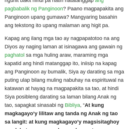
ngunit bakit hindi pa natin natatanggap
ang
pagbabalik ng Panginoon
? Paano magpapakita ang
Panginoon upang gumawa? Mangyaring basahin
ang tekstong ito upang malaman ang higit pa.
Kapag ang ilang mga tao ay nagpapatotoo na ang
Diyos ay naging laman at isinagawa ang gawain ng
paghatol
sa mga huling araw, maraming mga
kapatid ang hindi matanggap ito, iniisip na kapag
ang Panginoon ay bumalik, Siya ay darating sa mga
puting ulap bilang muling nabuhay na espirituwal na
katawan at hayag na magpapakita sa tao, at hindi
Siya posibleng darating sa laman bilang Anak ng
tao, sapagkat sinasabi ng
Bibliya
, “
At kung
magkagayo’y lilitaw ang tanda ng Anak ng tao
sa langit: at kung magkagayo’y magsisitaghoy