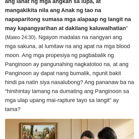
ang lahat ng mga angkan sa lupa, at
mangakikita nila ang Anak ng tao na
napaparitong sumasa mga alapaap ng langit na
may kapangyarihan at dakilang kaluwalhatian
”
. Ngayon madalas na nangyari ang
(Mateo 24:30)
mga sakuna, at lumitaw na ang apat na mga blood
moon. Ang mga propesiya ng pagbabalik ng
Panginoon ay pangunahing nagkatotoo na, at ang
Panginoon ay dapat nang bumalik, ngunit bakit
hindi pa natin siya nasalubong? Ang pananaw ba na
“hinihintay lamang na dumating ang Panginoon sa
mga ulap upang mai-rapture tayo sa langit” ay
tama?