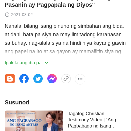
Pasanin ay Pagpapala ng Diyos"
2021-08-02
Nahalal bilang isang pinuno ng simbahan ang bida,
at dahil bata pa siya na may limitadong karanasan
sa buhay, nag-alala siya na hindi niya kayang gawin
ang papel na ito at sa gayon ay mamaliitin siya ng
iba. Sa isang pagtitipon, ang kanyang pananaw
Ipakita ang iba pa
tungkol sa isang isyu ay lumabas na mali pala, at
ikinainis niya ito at pakiramdam niya na talagang
may kakulangan siya kumpara sa ibang mga pinuno
ng simbahan. Sa kanyang pagmumuni-muni sa
Susunod
sarili sa pamamagitan ng pagkain at pag-inom ng
mga
salita ng Diyos
, napagtanto niya na ang
Tagalog Christian
dahilan kaya gusto niyang iwasan ang kanyang
Testimony Video | "Ang
Pagbabago ng Isang
tungkulin ay natatakot siya na makikita ng iba ang