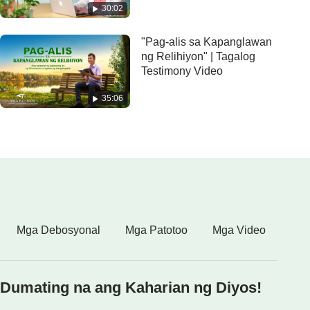
30:02
"Pag-alis sa Kapanglawan
ng Relihiyon" | Tagalog
Testimony Video
35:06
Mga Debosyonal
Mga Patotoo
Mga Video
Dumating na ang Kaharian ng Diyos!