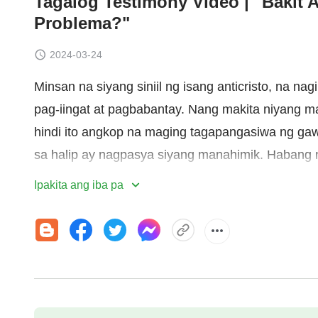
Tagalog Testimony Video | "Bakit 
Problema?"
2024-03-24
Minsan na siyang siniil ng isang anticristo, na na
pag-iingat at pagbabantay. Nang makita niyang 
hindi ito angkop na maging tagapangasiwa ng gawa
sa halip ay nagpasya siyang manahimik. Haban
ng gawain, naramdaman ng puso niya ang kirot ng 
Ipakita ang iba pa
siya at humingi ng tulong sa Diyos. Ano ang nagin
sa karanasang ito?