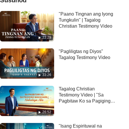
Susunod
"Paano Tingnan ang Iyong
Tungkulin" | Tagalog
Christian Testimony Video
22:29
"Pagliligtas ng Diyos"
Tagalog Testimony Video
33:26
Tagalog Christian
Testimony Video | "Sa
Pagbitaw Ko sa Pagiging
Makasarili Nakalaya Ako"
26:52
"Isang Espirituwal na