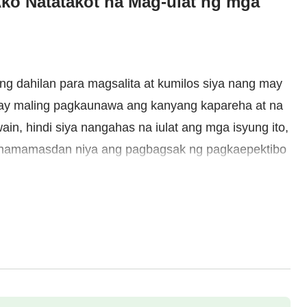
Ako Natatakot na Mag-ulat ng mga
ging dahilan para magsalita at kumilos siya nang may
may maling pagkaunawa ang kanyang kapareha at na
in, hindi siya nangahas na iulat ang mga isyung ito,
g namamasdan niya ang pagbagsak ng pagkaepektibo
paninisi sa sarili. Sa kanyang kapighatian, nagdasal
g pasya niya sa huli? At ano ang nakamit niya mula