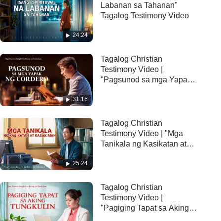
Labanan sa Tahanan"
Tagalog Testimony Video
24:24
Tagalog Christian
Testimony Video |
"Pagsunod sa mga Yapak
ng Cordero"
31:16
Tagalog Christian
Testimony Video | "Mga
Tanikala ng Kasikatan at
Kasakiman"
25:24
Tagalog Christian
Testimony Video |
"Pagiging Tapat sa Aking
Tungkulin"