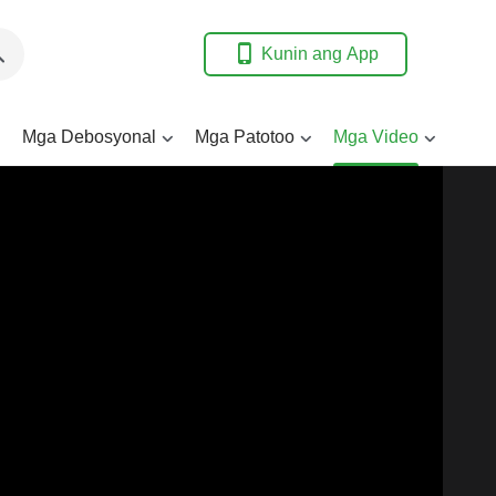
Kunin ang App
Mga Debosyonal
Mga Patotoo
Mga Video