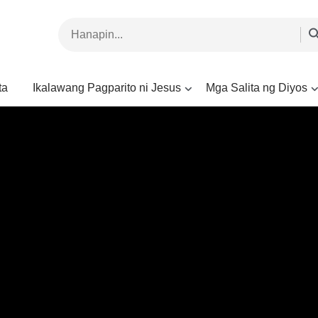
ta
Ikalawang Pagparito ni Jesus
Mga Salita ng Diyos