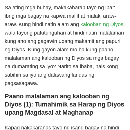
Sa ating mga buhay, makakaharap tayo ng iba’t
ibng mga bagay na kapwa maliit at malaki araw-
araw. Kung hindi natin alam ang
kalooban ng Diyos
,
wala tayong patutunguhan at hindi natin malalaman
kung ano ang gagawin upang makamit ang papuri
ng Diyos. Kung gayon alam mo ba kung paano
malalaman ang kalooban ng Diyos sa mga bagay
na dumarating sa iyo? Narito sa ibaba, nais kong
sabihin sa iyo ang dalawang landas ng
pagsasagawa.
Paano malalaman ang kalooban ng
Diyos (1): Tumahimik sa Harap ng Diyos
upang Magdasal at Maghanap
Kapag nakakaranas tayo ng isang bagay na hindi