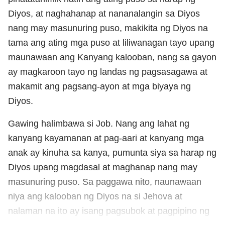
Diyos, at naghahanap at nananalangin sa Diyos
nang may masunuring puso, makikita ng Diyos na
tama ang ating mga puso at liliwanagan tayo upang
maunawaan ang Kanyang kalooban, nang sa gayon
ay magkaroon tayo ng landas ng pagsasagawa at
makamit ang pagsang-ayon at mga biyaya ng
Diyos.
Gawing halimbawa si Job. Nang ang lahat ng
kanyang kayamanan at pag-aari at kanyang mga
anak ay kinuha sa kanya, pumunta siya sa harap ng
Diyos upang magdasal at maghanap nang may
masunuring puso. Sa paggawa nito, naunawaan
niya ang kalooban ng Diyos na si Jehova at
nalaman na ito ay isang pagsubok at pagpipino ng