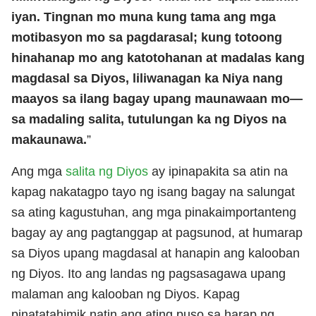
iyan. Tingnan mo muna kung tama ang mga
motibasyon mo sa pagdarasal; kung totoong
hinahanap mo ang katotohanan at madalas kang
magdasal sa Diyos, liliwanagan ka Niya nang
maayos sa ilang bagay upang maunawaan mo—
sa madaling salita, tutulungan ka ng Diyos na
makaunawa.
”
Ang mga
salita ng Diyos
ay ipinapakita sa atin na
kapag nakatagpo tayo ng isang bagay na salungat
sa ating kagustuhan, ang mga pinakaimportanteng
bagay ay ang pagtanggap at pagsunod, at humarap
sa Diyos upang magdasal at hanapin ang kalooban
ng Diyos. Ito ang landas ng pagsasagawa upang
malaman ang kalooban ng Diyos. Kapag
pinatatahimik natin ang ating puso sa harap ng