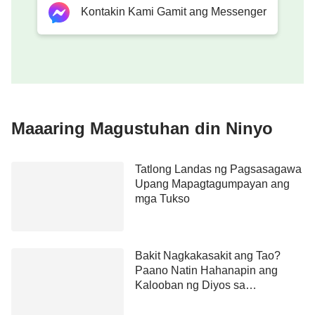
Kontakin Kami Gamit ang Messenger
naniniwala ako sa Panginoon sa loob ng maraming
taon at palaging nagsusumikap, kaya paano ako
nagkaroon ng napakalubhang sakit? Bakit hindi ako
prinotektahan ng Diyos? Habang mas iniisip ko ito,
lalo akong tumutol sa aking puso, nakaramdam ng
sobrang pagkabalisa at pagkaapi. Napagtanto kong
Maaaring Magustuhan din Ninyo
mali ang aking estado, at sa gayon ay humarap ako
sa Diyos upang manalangin at hanapin ang
Tatlong Landas ng Pagsasagawa
kalooban ng Diyos. Napagtanto ko: Kapag ang lahat
Upang Mapagtagumpayan ang
ay nagiging maayos para sa akin, masigasig akong
mga Tukso
gumugugol para sa Diyos, at walang mga reklamo
kahit gaano pa ako kapagod. Ngunit nang ako ay
Bakit Nagkakasakit ang Tao?
nagkasakit, wala ako ng katulad na lakas na
Paano Natin Hahanapin ang
mayroon ako sa nakaraan, at napuno ng mga
Kalooban ng Diyos sa
maling pagkaunawa at paninisi sa Diyos. Kung
Pagkakasakit?