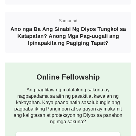
Sa gayon siya ay pinuri ng Diyos, nagpakita sa
kanya mula sa isang bagyo, at ipinagkaloob sa
Sumunod
kanya ang mas maraming mga biyaya. Makikita na
Ano nga Ba Ang Sinabi Ng Diyos Tungkol sa
kung ang isang tao ay nakakaranas ng hindi kaaya-
Katapatan? Anong Mga Pag-uugali ang
ayang pangyayari, tanging sa pagdarasal at
Ipinapakita ng Pagiging Tapat?
paghahanap nang may masunuring puso natin
mauunawaan ang kalooban ng Diyos.
Sa tuwing nakakaranas tayo ng isang bagay na
Online Fellowship
hindi umaangkop sa ating sariling mga hangarin,
hangga’t naghahanap at nagpapasakop tayo sa
Ang paglitaw ng malalaking sakuna ay
nagpapadama sa atin ng pasakit at kawalan ng
ating mga
panalangin
, mauunawaan natin ang
kakayahan. Kaya paano natin sasalubungin ang
kalooban ng Diyos. Halimbawa, noon, nagkasakit
pagbabalik ng Panginoon at sa gayon ay makamit
ako ng malubha at naharap sa kamatayan. Kahit na
ang kaligtasan at proteksyon ng Diyos sa panahon
ng mga sakuna?
wala akong sinabi, ang aking puso ay napuno ng
hindi pagkaunawa at pagsisi sa Diyos. Naisip kong