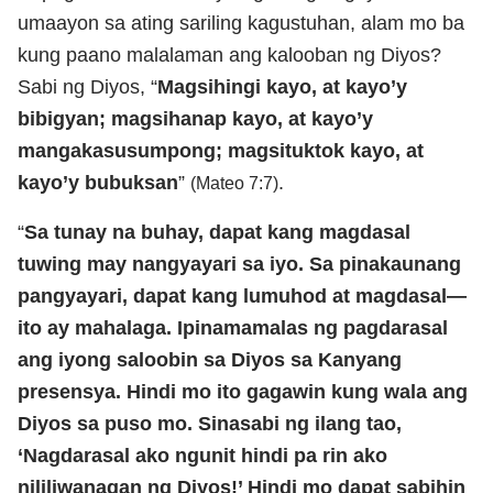
umaayon sa ating sariling kagustuhan, alam mo ba
kung paano malalaman ang kalooban ng Diyos?
Sabi ng Diyos, “
Magsihingi kayo, at kayo’y
bibigyan; magsihanap kayo, at kayo’y
mangakasusumpong; magsituktok kayo, at
kayo’y bubuksan
”
.
(Mateo 7:7)
“
Sa tunay na buhay, dapat kang magdasal
tuwing may nangyayari sa iyo. Sa pinakaunang
pangyayari, dapat kang lumuhod at magdasal—
ito ay mahalaga. Ipinamamalas ng pagdarasal
ang iyong saloobin sa Diyos sa Kanyang
presensya. Hindi mo ito gagawin kung wala ang
Diyos sa puso mo. Sinasabi ng ilang tao,
‘Nagdarasal ako ngunit hindi pa rin ako
nililiwanagan ng Diyos!’ Hindi mo dapat sabihin