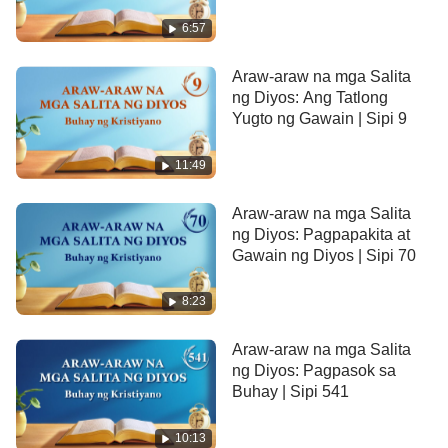
kaawaan at kagandahang-loob. Nang mga
6:57
panahong iyon, lahat ng nakatagpo ng tao ay
kasaganaan ng mga bagay na nagpapasaya: Ang
Araw-araw na mga Salita
ng Diyos: Ang Tatlong
kanilang mga puso ay napayapa at nabigyan ng
Yugto ng Gawain | Sipi 9
katiyakan, ang kanilang mga espiritu ay inaliw, at
sila ay inalalayan ni Jesus na Tagapagligtas. Na
11:49
maaari nilang matamo ang mga bagay na ito ay ang
Araw-araw na mga Salita
kinahinatnan ng kapanahunan kung kailan sila
ng Diyos: Pagpapakita at
nabuhay. Sa Kapanahunan ng Biyaya ang tao ay
Gawain ng Diyos | Sipi 70
sumailalim sa pagtitiwali ni Satanas, kung kaya ang
8:23
gawaing pagtubos sa buong sangkatauhan ay
nangailangan ng masaganang biyaya, walang-
Araw-araw na mga Salita
hanggang pagtitiis at pagtitiyaga, at higit pa rito,
ng Diyos: Pagpasok sa
Buhay | Sipi 541
isang handog na sapat para magbayad-sala sa mga
kasalanan ng sangkatauhan, upang makarating sa
10:13