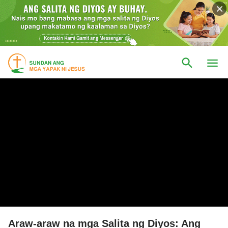
Araw-araw na mga Salita ng Diyos: Ang