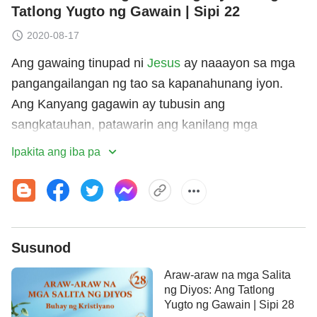
Tatlong Yugto ng Gawain | Sipi 22
2020-08-17
Ang gawaing tinupad ni
Jesus
ay naaayon sa mga
pangangailangan ng tao sa kapanahunang iyon.
Ang Kanyang gagawin ay tubusin ang
sangkatauhan, patawarin ang kanilang mga
pagkakasala, kaya’t ang Kanyang disposisyon ay
Ipakita ang iba pa
lubos na isa ng kapakumbabaan, pagtitiis, pag-ibig,
kabanalan, pagtitiyaga, habag, at kagandahang-
loob. Pinagpala Niyang mayaman ang
sangkatauhan at dinalhan sila ng masaganang
Susunod
biyaya, at lahat ng mga bagay na maaari nilang
tamasahin, Kanyang ibinigay sa kanila para sa
Araw-araw na mga Salita
kanilang kasiyahan: kapayapaan at kaligayahan,
ng Diyos: Ang Tatlong
Yugto ng Gawain | Sipi 28
ang Kanyang pagpapaubaya at pag-ibig, Kanyang