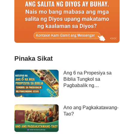
Pinaka Sikat
Ang 6 na Propesiya sa
Biblia Tungkol sa
Pagbabalik ng
Panginoong Jesus ay
Naganap na
Ano ang Pagkakatawang-
Tao?