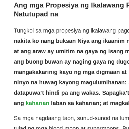
Ang mga Propesiya ng Ikalawang P
Natutupad na
Tungkol sa mga propesiya ng ikalawang pagda
nakita ko nang buksan Niya ang ikaanim n
at ang araw ay umitim na gaya ng isang 
ang buong buwan ay naging gaya ng dugo
mangakakarinig kayo ng mga digmaan at
ninyo na huwag kayong magulumihanan: s
datapuwa’t hindi pa ang wakas. Sapagka’t
ang
kaharian
laban sa kaharian; at magkak
Sa mga nagdaang taon, sunud-sunod na lu
tulad ng mga blood moon at supermoons. B