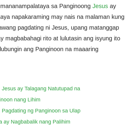
g mananampalataya sa Panginoong
Jesus
ay
t kaya napakaraming may nais na malaman kung
awang pagdating ni Jesus, upang matanggap
y magbabahagi rito at lulutasin ang isyung ito
alubungin ang Panginoon na maaaring
 Jesus ay Talagang Natutupad na
inoon nang Lihim
 Pagdating ng Panginoon sa Ulap
 ay Nagbabalik nang Palihim