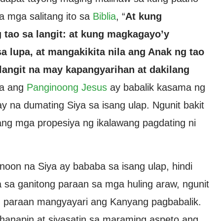
a mga salitang ito sa
Biblia
, “
At kung
 tao sa langit: at kung magkagayo’y
 lupa, at mangakikita nila ang Anak ng tao
angit na may kapangyarihan at dakilang
 na ang
Panginoong Jesus
ay babalik kasama ng
ay na dumating Siya sa isang ulap. Ngunit bakit
ang mga propesiya ng ikalawang pagdating ni
noon na Siya ay bababa sa isang ulap, hindi
a sa ganitong paraan sa mga huling araw, ngunit
g paraan mangyayari ang Kanyang pagbabalik.
g hanapin at siyasatin sa maraming aspeto ang