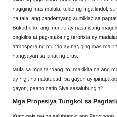
nagiging mas malala, tulad ng mga lindol, su
na tala, ang pandemyang sumiklab sa pagta
Bukod dito, ang mundo ay nasa isang magul
pagkilos at pag-atake ng terorista ay madala
atmospera ng mundo ay nagiging mas mainit,
nangyayari sa lahat ng oras.
Mula sa mga tandang ito, makikita na ang m
ay higit na natutupad, sa gayon ay ipinapak
gayon, paano natin Siya sasalubungin?
Mga Propesiya Tungkol sa Pagdat
Kung nais nating salubungin ang Panginoon