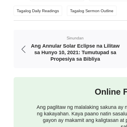
“gaya ng magnanakaw,” “datapuwa’t pagkahat
Tagalog Daily Readings
Tagalog Sermon Outline
Anak ng tao” ay nagpapahiwatig na ang Pangi
nang palihim sa pamamagitan ng pagkakatawa
“Anak ng tao” ay tumutukoy sa isang taong i
Sinundan
ama. Kaya, ang Espiritu ng Diyos na isinuot 
Ang Annular Solar Eclipse na Lilitaw
sa Hunyo 10, 2021: Tumutupad sa
na Anak ng tao. Halimbawa, nang dumating
Propesiya sa Bibliya
Kanyang gawain, Siya ay naging tao at nagpa
nagsuot ng damit, nabuhay at kumilos tulad 
darating sa anyo ng Espiritu, kung gayon hin
Online 
Diyos na si Jehova na isang Espiritu at sam
Ang espirituwal na katawan ng Panginoong 
Ang paglitaw ng malalaking sakuna ay 
ng kakayahan. Kaya paano natin sasalu
pagkabuhay ay maaaring lumusot sa mga pad
gayon ay makamit ang kaligtasan at
sa