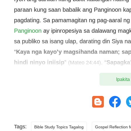
paraan kung saan babalik ang Panginoon ka
pagdating. Sa pamamagitan ng pag-aaral ng 
Panginoon
ay ipinropesiya sa dalawang mag
sa publiko sa isang ulap, darating din Siya na
“
Kaya nga kayo’y magsihanda naman; sapag
hindi ninyo iniisip
”
. “
Sapagka’
(Mateo 24:44)
isang panig ng silong ng langit, ay nagl
Ipakita
silong ng langit; gayon din naman ang A
Datapuwa’t kailangan muna Siyang magbat
ito
”
. “
Narito, Ako’y pumap
(Lucas 17:24–25)
“
Datapuwa’t pagkahating gabi ay may sumi
Magsilabas kayo upang salubungin siya
”
Tags:
Bible Study Topics Tagalog
Gospel Reflection 