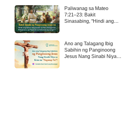
Paliwanag sa Mateo
7:21–23: Bakit
Sinasabing, “Hindi ang
bawa’t nagsasabi sa Akin,
Panginoon, Panginoon,
ay papasok sa kaharian
Ano ang Talagang Ibig
ng langit”?
Sabihin ng Panginoong
Jesus Nang Sinabi Niya
sa Krus na “Naganap
Na”?