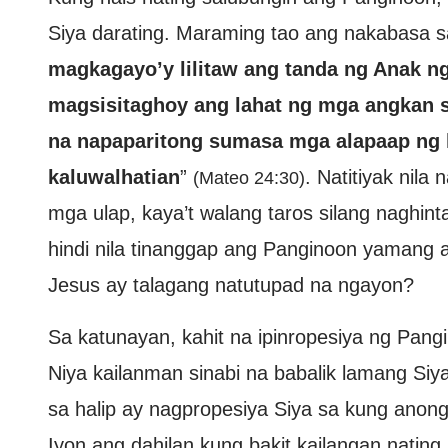
Siya darating. Maraming tao ang nakabasa s
magkagayo’y lilitaw ang tanda ng Anak ng
magsisitaghoy ang lahat ng mga angkan sa
na napaparitong sumasa mga alapaap ng l
kaluwalhatian
”
. Natitiyak nila
(Mateo 24:30)
mga ulap, kaya’t walang taros silang naghint
hindi nila tinanggap ang Panginoon yamang 
Jesus ay talagang natutupad na ngayon?
Sa katunayan, kahit na ipinropesiya ng Pangi
Niya kailanman sinabi na babalik lamang Siy
sa halip ay nagpropesiya Siya sa kung anon
Iyon ang dahilan kung bakit kailangan natin