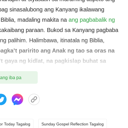
pag sinasalubong ang Kanyang ikalawang
Biblia, madaling makita na
ang pagbabalik ng
kakaibang paraan. Bukod sa Kanyang pagbaba
ng palihim. Halimbawa, itinatala ng Biblia,
ka’t paririto ang Anak ng tao sa oras na
t gaya ng kidlat, na pagkislap buhat sa
iliwanag hanggang sa kabilang panig ng
 ang iba pa
nak ng tao sa Kaniyang kaarawan.
a ng maraming bagay at itakuwil ng lahing
aritong gaya ng magnanakaw
”
.
(Pahayag 16:15)
gaw, Narito, ang kasintahang lalake!
. Ang mga pagtukoy ng Kasulatan sa
(Mateo 25:6)
for Today Tagalog
Sunday Gospel Reflection Tagalog