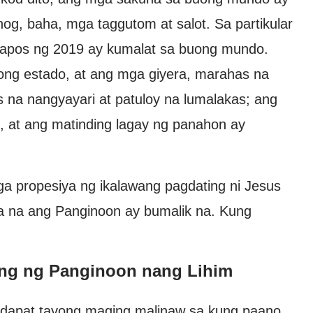
nog, baha, mga taggutom at salot. Sa partikular
tapos ng 2019 ay kumalat sa buong mundo.
ong estado, at ang mga giyera, marahas na
s na nangyayari at patuloy na lumalakas; ang
 at ang matinding lagay ng panahon ay
ga propesiya ng ikalawang pagdating ni Jesus
ita na ang Panginoon ay bumalik na. Kung
ing ng Panginoon nang Lihim
, dapat tayong maging malinaw sa kung paano