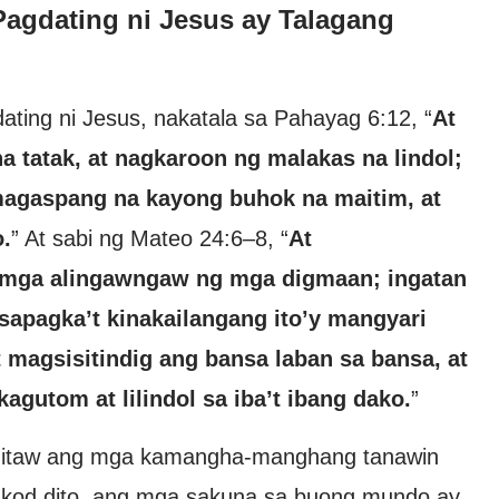
agdating ni Jesus ay Talagang
ting ni Jesus, nakatala sa Pahayag 6:12, “
At
a tatak, at nagkaroon ng malakas na lindol;
magaspang na kayong buhok na maitim, at
.
” At sabi ng Mateo 24:6–8, “
At
 mga alingawngaw ng mga digmaan; ingatan
apagka’t kinakailangang ito’y mangyari
 magsisitindig ang bansa laban sa bansa, at
agutom at lilindol sa iba’t ibang dako.
”
mitaw ang mga kamangha-manghang tanawin
ukod dito, ang mga sakuna sa buong mundo ay