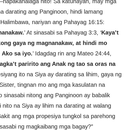
w—napakahalaga nito! Sa katunayan, may mga
na darating ang Panginoon, hindi lamang
 Halimbawa, nariyan ang Pahayag 16:15:
nanakaw.
’ At sinasabi sa Pahayag 3:3, ‘
Kaya’t
kong gaya ng magnanakaw, at hindi mo
Ako sa iyo.
’ Idagdag rin ang Mateo 24:44,
ka’t paririto ang Anak ng tao sa oras na
siyang ito na Siya ay darating sa lihim, gaya ng
ister, tingnan mo ang mga kasulatan na
 sinasabi nitong ang Panginoon ay babalik
 nito na Siya ay lihim na darating at walang
Bakit ang mga propesiya tungkol sa parehong
gsasabi ng magkaibang mga bagay?”