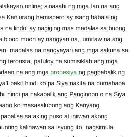
talakayan online; sinasabi ng mga tao na ang
sa Kanlurang hemispero ay isang babala ng
s na lindol ay nagiging mas madalas sa buong
na blood moon ay nangyari na, lumitaw na ang
tan, madalas na nangyayari ang mga sakuna sa
 terorista, patuloy na sumisiklab ang mga
tandaan na ang mga
propesiya
ng pagbabalik ng
’t bakit hindi ko pa Siya nakita na bumababa
hil hindi pa nakabalik ang Panginoon o na Siya
? Paano ko masasalubong ang Kanyang
pabalisa sa aking puso at iniiwan akong
ting kalinawan sa isyung ito, nagsimula