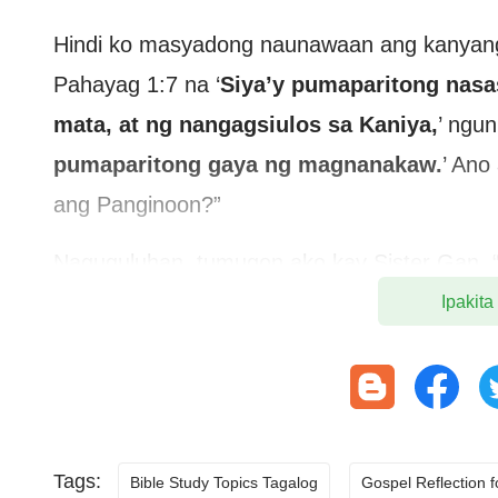
Hindi ko masyadong naunawaan ang kanyang s
Pahayag 1:7 na ‘
Siya’y pumaparitong nasa
mata, at ng nangagsiulos sa Kaniya,
’ ngun
pumaparitong gaya ng magnanakaw.
’ Ano
ang Panginoon?”
Naguguluhan, tumugon ako kay Sister Gan, “
na ang Panginoon ay hayagang bababa, haban
Ipakita
sa lihim. Lumilitaw na magkasalungat sila,
mga salita ng Panginoon at hindi ko laman
ka ng ilang pagbabahagi sa akin tungkol dito.
Nakangiti, sinabi ni Sister Gan, “Ang Pangin
Tags:
Bible Study Topics Tagalog
Gospel Reflection 