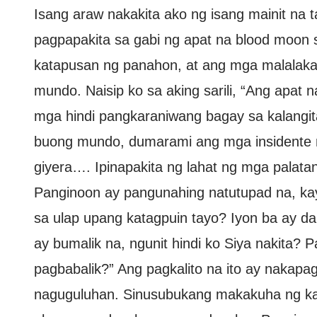
Isang araw nakakita ako ng isang mainit na 
pagpapakita sa gabi ng apat na blood moon 
katapusan ng panahon, at ang mga malalaka
mundo. Naisip ko sa aking sarili, “Ang apat 
mga hindi pangkaraniwang bagay sa kalangi
buong mundo, dumarami ang mga insidente ng
giyera…. Ipinapakita ng lahat ng mga pala
Panginoon ay pangunahing natutupad na, kaya
sa ulap upang katagpuin tayo? Iyon ba ay da
ay bumalik na, ngunit hindi ko Siya nakita
pagbabalik?” Ang pagkalito na ito ay nakapag
naguguluhan. Sinusubukang makakuha ng kaun