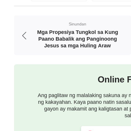
matutupad—sila ay magaganap. Bagaman sila
sila talagang magkasalungat. Ang ‘gaya ng
Sinundan
magbabalik nang palihim, at ang ‘pumaparit
Mga Propesiya Tungkol sa Kung
Kanyang pagdating nang hayagan. Iyon ay, 
Paano Babalik ang Panginoong
Jesus sa mga Huling Araw
darating sa lihim, at pagkatapos niyon ay h
“Una sa lihim at pagkatapos ay hayagan!” nai
Online 
“Oo, sa pagbabalik ng Panginoon, una Siyan
pagkakatawang-tao bilang Anak ng tao, at k
Ang paglitaw ng malalaking sakuna ay 
Siya sa ulap at hayagang magpapakita sa la
ng kakayahan. Kaya paano natin sasalu
gayon ay makamit ang kaligtasan at
ipinaliwanag niya.
sa
Sabik kong sinabi, “Kung gayon Siya ay mag