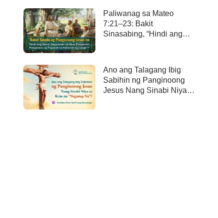
Paliwanag sa Mateo
7:21–23: Bakit
Sinasabing, “Hindi ang
bawa’t nagsasabi sa Akin,
Panginoon, Panginoon,
ay papasok sa kaharian
Ano ang Talagang Ibig
ng langit”?
Sabihin ng Panginoong
Jesus Nang Sinabi Niya
sa Krus na “Naganap
Na”?