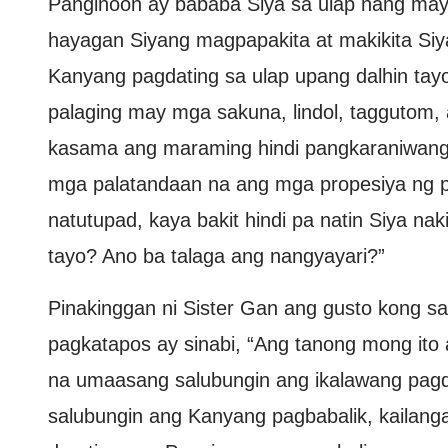
Panginoon ay bababa Siya sa ulap nang may 
hayagan Siyang magpapakita at makikita Siya 
Kanyang pagdating sa ulap upang dalhin tay
palaging may mga sakuna, lindol, taggutom, 
kasama ang maraming hindi pangkaraniwang b
mga palatandaan na ang mga propesiya ng 
natutupad, kaya bakit hindi pa natin Siya n
tayo? Ano ba talaga ang nangyayari?”
Pinakinggan ni Sister Gan ang gusto kong sabi
pagkatapos ay sinabi, “Ang tanong mong ito
na umaasang salubungin ang ikalawang pagd
salubungin ang Kanyang pagbabalik, kailan