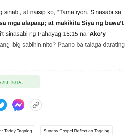
inabi, at naisip ko, “Tama iyon. Sinasabi sa
sa mga alapaap; at makikita Siya ng bawa’t
i’t sinasabi ng Pahayag 16:15 na ‘
Ako’y
 ang ibig sabihin nito? Paano ba talaga darating
Ang ilan sa mga propesiyang ito ay nagsasabi
g ang ilan ay nagsasabi na Siya ay darating
 ang iba pa
 ngunit alam ko na walang anumang mga butas sa
g ito maunawaan ngayon. Mangyaring magbigay
”
oon ay tapat at ang mga propesiyang ito ay
for Today Tagalog
Sunday Gospel Reflection Tagalog