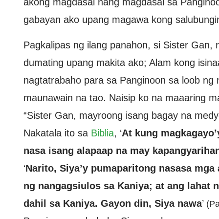
akong magdasal nang magdasal sa Panginoon
gabayan ako upang magawa kong salubungin a
Pagkalipas ng ilang panahon, si Sister Gan, 
dumating upang makita ako; Alam kong isinaa
nagtatrabaho para sa Panginoon sa loob ng 
maunawain na tao. Naisip ko na maaaring mal
“Sister Gan, mayroong isang bagay na medyo k
Nakatala ito sa
Biblia
, ‘
At kung magkagayo’y 
nasa isang alapaap na may kapangyarihan
‘
Narito, Siya’y pumaparitong nasasa mga a
ng nangagsiulos sa Kaniya; at ang lahat
dahil sa Kaniya. Gayon din, Siya nawa
’
(P