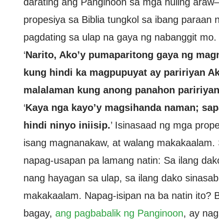
darating ang Panginoon sa mga huling ara
propesiya sa Biblia tungkol sa ibang paraan 
pagdating sa ulap na gaya ng nabanggit mo.
‘
Narito, Ako’y pumaparitong gaya ng mag
kung hindi ka magpupuyat ay paririyan A
malalaman kung anong panahon paririyan 
‘
Kaya nga kayo’y magsihanda naman; sapag
hindi ninyo iniisip.
’ Isinasaad ng mga prope
isang magnanakaw, at walang makakaalam. S
napag-usapan pa lamang natin: Sa ilang dako
nang hayagan sa ulap, sa ilang dako sinasabi
makakaalam. Napag-isipan na ba natin ito? 
bagay,
ang pagbabalik ng Panginoon
, ay na