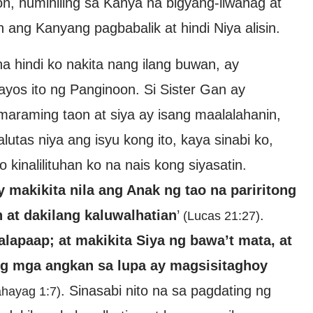
, humihiling sa Kanya na bigyang-liwanag at
ng Kanyang pagbabalik at hindi Niya alisin.
na hindi ko nakita nang ilang buwan, ay
yos ito ng Panginoon. Si Sister Gan ay
maraming taon at siya ay isang maalalahanin,
utas niya ang isyu kong ito, kaya sinabi ko,
inalilituhan ko na nais kong siyasatin.
makikita nila ang Anak ng tao na pariritong
 at dakilang kaluwalhatian
’
.
(Lucas 21:27)
lapaap; at makikita Siya ng bawa’t mata, at
 ng mga angkan sa lupa ay magsisitaghoy
. Sinasabi nito na sa pagdating ng
ahayag 1:7)