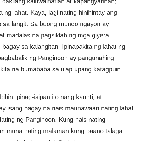
dakilang kaluwalhatian at kapangyarihan;
ng lahat. Kaya, lagi nating hinihintay ang
o sa langit. Sa buong mundo ngayon ay
at madalas na pagsiklab ng mga giyera,
agay sa kalangitan. Ipinapakita ng lahat ng
pagbabalik ng Panginoon ay pangunahing
akikita na bumababa sa ulap upang katagpuin
hin, pinag-isipan ito nang kaunti, at
 ay isang bagay na nais maunawaan nating lahat
ating ng Panginoon. Kung nais nating
gan muna nating malaman kung paano talaga