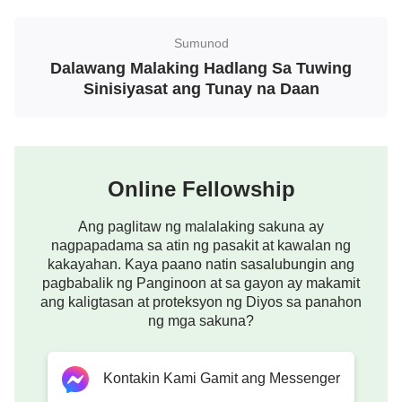
ng Panginoong Jesus. Kaya’t maaari nating matiyak
na ang iglesia ng Philadelphia ay ang iglesia na
Sumunod
tumatanggap sa bagong pangalan ng Diyos. Ito ang
Dalawang Malaking Hadlang Sa Tuwing
unang katangian ng iglesia ng Philadelphia.
Sinisiyasat ang Tunay na Daan
Ang ikalawang katangian ay na ang iglesia ay
nakikinig sa “
sinasabi ng Espiritu sa mga iglesia.
”
Ito ay nangangahulugan na, kapag bumalik ang
Online Fellowship
Panginoong Jesus, Siya ay bibigkas ng mas
Ang paglitaw ng malalaking sakuna ay
marami pang mga salita sa mga iglesia, bubuksan
nagpapadama sa atin ng pasakit at kawalan ng
Niya ang maliit na balumbon para sa sangkatauhan,
kakayahan. Kaya paano natin sasalubungin ang
at ang lahat ng Kanyang sasabihin ay bago. Ang
pagbabalik ng Panginoon at sa gayon ay makamit
ang kaligtasan at proteksyon ng Diyos sa panahon
iglesia ng Philadelphia, samakatuwid, ay magiging
ng mga sakuna?
ang iglesia na tumatanggap sa mga bagong
pagbigkas ng Diyos, at yaong mga nasa iglesia ay
Kontakin Kami Gamit ang Messenger
maaaring makatamo ng pagtutubig at panustos ng