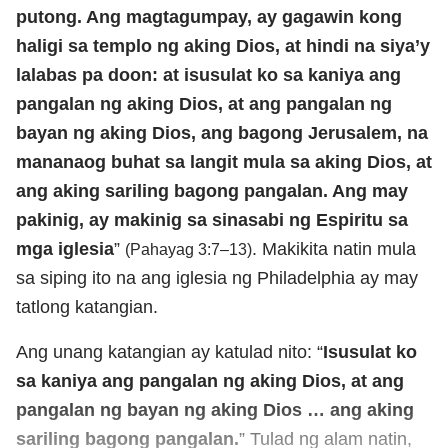
putong. Ang magtagumpay, ay gagawin kong
haligi sa templo ng aking Dios, at hindi na siya’y
lalabas pa doon: at isusulat ko sa kaniya ang
pangalan ng aking Dios, at ang pangalan ng
bayan ng aking Dios, ang bagong Jerusalem, na
mananaog buhat sa langit mula sa aking Dios, at
ang aking sariling bagong pangalan. Ang may
pakinig, ay makinig sa sinasabi ng Espiritu sa
mga iglesia
”
. Makikita natin mula
(Pahayag 3:7–13)
sa siping ito na ang iglesia ng Philadelphia ay may
tatlong katangian.
Ang unang katangian ay katulad nito: “
Isusulat ko
sa kaniya ang pangalan ng aking Dios, at ang
pangalan ng bayan ng aking Dios … ang aking
sariling bagong pangalan.
” Tulad ng alam natin,