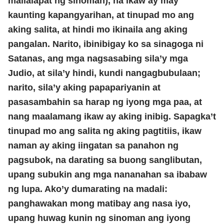
mailalapat ng sinoman), na ikaw ay may
kaunting kapangyarihan, at tinupad mo ang
aking salita, at hindi mo ikinaila ang aking
pangalan. Narito, ibinibigay ko sa sinagoga ni
Satanas, ang mga nagsasabing sila’y mga
Judio, at sila’y hindi, kundi nangagbubulaan;
narito, sila’y aking papapariyanin at
pasasambahin sa harap ng iyong mga paa, at
nang maalamang ikaw ay aking inibig. Sapagka’t
tinupad mo ang salita ng aking pagtitiis, ikaw
naman ay aking iingatan sa panahon ng
pagsubok, na darating sa buong sanglibutan,
upang subukin ang mga nananahan sa ibabaw
ng lupa. Ako’y dumarating na madali:
panghawakan mong matibay ang nasa iyo,
upang huwag kunin ng sinoman ang iyong