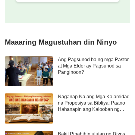
kasalukuyang mga
salita ng Diyos
, tulad nang
sinasabi sa propesiya, “
At sa mga lingkod na
lalake at babae naman ay ibubuhos ko sa mga
araw na yaon ang aking Espiritu
”
. Ito
(Joel 2:29)
ang ikalawang katangian ng iglesia ng Philadelphia.
Maaaring Magustuhan din Ninyo
Ang panghuling katangian ay tulad lamang ng
Ang Pagsunod ba ng mga Pastor
sinasabi sa taludtod na, “
Ang magtagumpay, ay
at Mga Elder ay Pagsunod sa
gagawin kong haligi sa templo ng aking Dios, at
Panginoon?
hindi na siya’y lalabas pa doon.
” Makikita natin
mula dito na ang mga mananagumpay ay babangon
mula sa iglesia ng Philadelphia. Ang mga
Naganap Na ang Mga Kalamidad
na Propesiya sa Bibliya: Paano
mananagumpay na ito ay kayang sumunod sa daan
Hahanapin ang Kalooban ng
ng Diyos, at kahit na ano pa ang sitwasyon na
Diyos
kinaroroonan nila, lagi nilang matatalikdan ang
kanilang laman at namumuhay sa mga salita ng
Bakit Pinahihintulutan ng Diyos