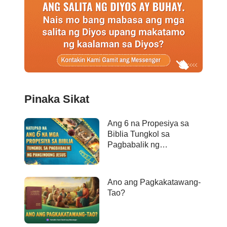
Pinaka Sikat
Ang 6 na Propesiya sa
Biblia Tungkol sa
Pagbabalik ng
Panginoong Jesus ay
Naganap na
Ano ang Pagkakatawang-
Tao?