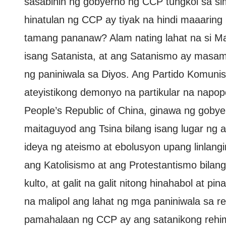
sasabihin ng gobyerno ng CCP tungkol sa si
hinatulan ng CCP ay tiyak na hindi maaaring
tamang pananaw? Alam nating lahat na si Ma
isang Satanista, at ang Satanismo ay masam
ng paniniwala sa Diyos. Ang Partido Komuni
ateyistikong demonyo na partikular na napo
People’s Republic of China, ginawa ng go
maitaguyod ang Tsina bilang isang lugar ng
ideya ng ateismo at ebolusyon upang linlangi
ang Katolisismo at ang Protestantismo bilan
kulto, at galit na galit nitong hinahabol at 
na malipol ang lahat ng mga paniniwala sa re
pamahalaan ng CCP ay ang satanikong rehim