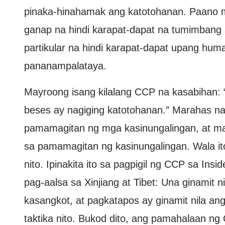
pinaka-hinahamak ang katotohanan. Paano m
ganap na hindi karapat-dapat na tumimbang
partikular na hindi karapat-dapat upang hu
pananampalataya.
Mayroong isang kilalang CCP na kasabihan: “
beses ay nagiging katotohanan.” Marahas n
pamamagitan ng mga kasinungalingan, at mar
sa pamamagitan ng kasinungalingan. Wala i
nito. Ipinakita ito sa pagpigil ng CCP sa Ins
pag-aalsa sa Xinjiang at Tibet: Una ginamit
kasangkot, at pagkatapos ay ginamit nila an
taktika nito. Bukod dito, ang pamahalaan ng