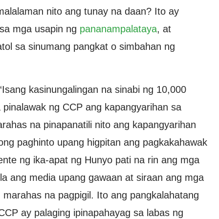
alalaman nito ang tunay na daan? Ito ay
 sa mga usapin ng
pananampalataya
, at
matol sa sinumang pangkat o simbahan ng
Isang kasinungalingan na sinabi ng 10,000
a pinalawak ng CCP ang kapangyarihan sa
ahas na pinapanatili nito ang kapangyarihan
tong paghinto upang higpitan ang pagkakahawak
idente ng ika-apat ng Hunyo pati na rin ang mga
 nila ang media upang gawaan at siraan ang mga
g marahas na pagpigil. Ito ang pangkalahatang
 CCP ay palaging ipinapahayag sa labas ng