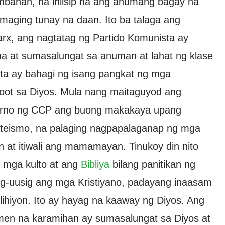
mbahan, na iniisip na ang anumang bagay na
 maging tunay na daan. Ito ba talaga ang
rx, ang nagtatag ng Partido Komunista ay
a at sumasalungat sa anuman at lahat ng klase
sta ay bahagi ng isang pangkat ng mga
poot sa Diyos. Mula nang maitaguyod ang
byerno ng CCP ang buong makakaya upang
 ateismo, na palaging nagpapalaganap ng mga
n at itiwali ang mamamayan. Tinukoy din nito
g mga kulto at ang
Bibliya
bilang panitikan ng
pinag-uusig ang mga Kristiyano, padayang inaasam
lihiyon. Ito ay hayag na kaaway ng Diyos. Ang
en na karamihan ay sumasalungat sa Diyos at