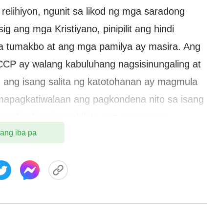
elihiyon, ngunit sa likod ng mga saradong
sig ang mga Kristiyano, pinipilit ang hindi
a tumakbo at ang mga pamilya ay masira. Ang
CCP ay walang kabuluhang nagsisinungaling at
 ang isang salita ng katotohanan ay magmula
 mapagkatiwalaan ang pagkondena nito sa isang
ng hindi natin makikita ang masamang
 ang iba pa
ungat sa Diyos, sa halip walang taros na
Diyos, hindi ba natin naiwawala ang kaligtasan
nakamalaking pagbabawal para sa ating
inig sa sinasabi ng gobyerno ng CCP. Kung
 ang mga kasinungalingan nito.