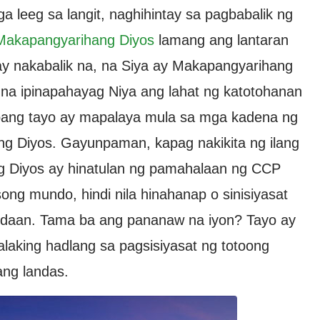
a leeg sa langit, naghihintay sa pagbabalik ng
 Makapangyarihang Diyos
lamang ang lantaran
y nakabalik na, na Siya ay Makapangyarihang
 na ipinapahayag Niya ang lahat ng katotohanan
upang tayo ay mapalaya mula sa mga kadena ng
g Diyos. Gayunpaman, kapag nakikita ng ilang
g Diyos ay hinatulan ng pamahalaan ng CCP
osong mundo, hindi nila hinahanap o sinisiyasat
 na daan. Tama ba ang pananaw na iyon? Tayo ay
laking hadlang sa pagsisiyasat ng totoong
ng landas.