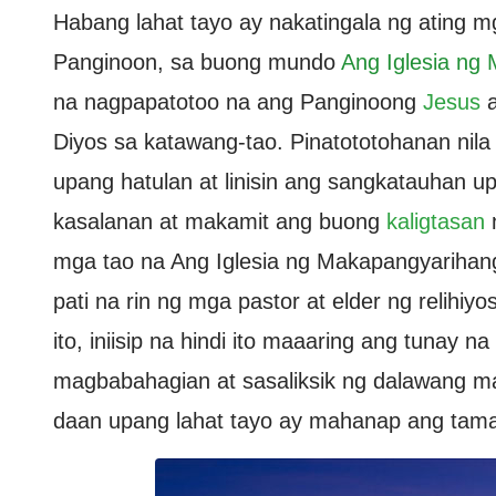
Habang lahat tayo ay nakatingala ng ating mg
Panginoon, sa buong mundo
Ang Iglesia ng
na nagpapatotoo na ang Panginoong
Jesus
a
Diyos sa katawang-tao. Pinatototohanan nila
upang hatulan at linisin ang sangkatauhan 
kasalanan at makamit ang buong
kaligtasan
n
mga tao na Ang Iglesia ng Makapangyarihan
pati na rin ng mga pastor at elder ng relihiy
ito, iniisip na hindi ito maaaring ang tunay
magbabahagian at sasaliksik ng dalawang ma
daan upang lahat tayo ay mahanap ang tama