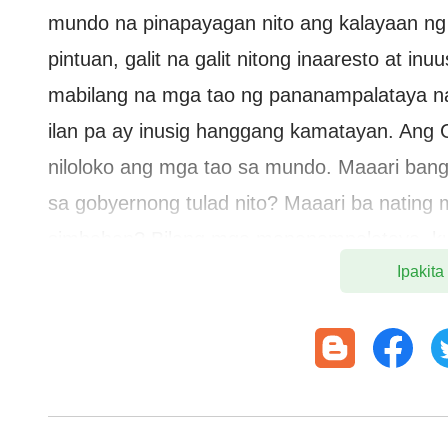
mundo na pinapayagan nito ang kalayaan ng r
pintuan, galit na galit nitong inaaresto at inuu
mabilang na mga tao ng pananampalataya n
ilan pa ay inusig hanggang kamatayan. Ang 
niloloko ang mga tao sa mundo. Maaari bang
sa gobyernong tulad nito? Maaari ba nating
simbahan? Bilang mga mananampalataya, ku
Ipakita
kakanyahan ng pamahalaan ng CCP sa pagsal
naniniwala sa pagkondena nito sa gawain ng 
ng Diyos? Ito ang dahilan kung bakit ang pi
pagsisiyasat sa totoong paraan ay ang pakik
gagawin natin, maaari lamang nating makuha