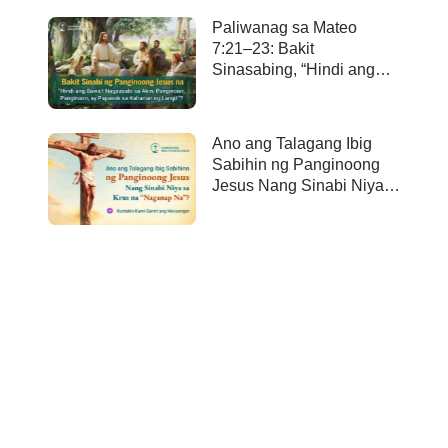
Paliwanag sa Mateo
7:21–23: Bakit
Sinasabing, “Hindi ang
bawa’t nagsasabi sa Akin,
Panginoon, Panginoon,
ay papasok sa kaharian
Ano ang Talagang Ibig
ng langit”?
Sabihin ng Panginoong
Jesus Nang Sinabi Niya
sa Krus na “Naganap
Na”?