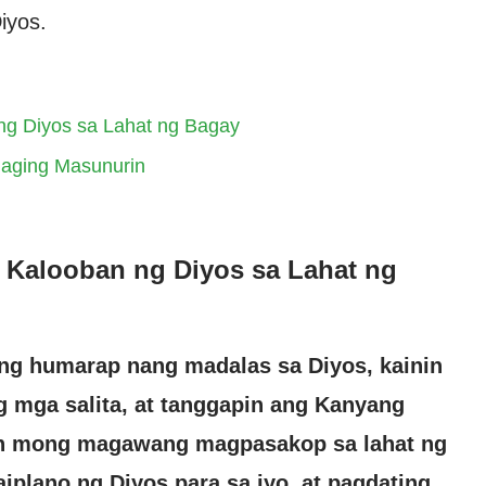
iyos.
ng Diyos sa Lahat ng Bagay
 Maging Masunurin
 Kalooban ng Diyos sa Lahat ng
ng humarap nang madalas sa Diyos, kainin
g mga salita, at tanggapin ang Kanyang
ngan mong magawang magpasakop sa lahat ng
aiplano ng Diyos para sa iyo, at pagdating