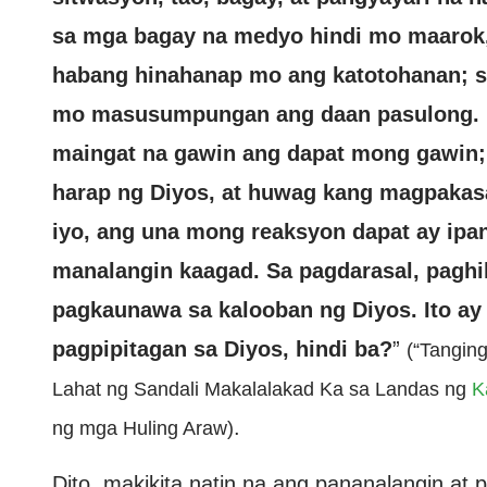
sa mga bagay na medyo hindi mo maarok
habang hinahanap mo ang katotohanan; s
mo masusumpungan ang daan pasulong. K
maingat na gawin ang dapat mong gawin
harap ng Diyos, at huwag kang magpakas
iyo, ang una mong reaksyon dapat ay ipan
manalangin kaagad. Sa pagdarasal, paghi
pagkaunawa sa kalooban ng Diyos. Ito ay
pagpipitagan sa Diyos, hindi ba?
”
(“Tangin
Lahat ng Sandali Makalalakad Ka sa Landas ng
K
.
ng mga Huling Araw)
Dito, makikita natin na ang pananalangin a