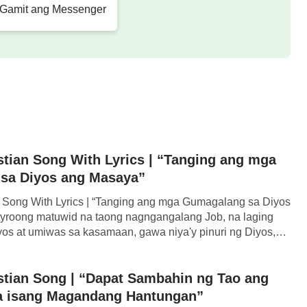
 Gamit ang Messenger
ot sa Diyos.
 3 Mga Paghahayag ng
yos
r sa aming simbahan ang nagkaroon ng isang
stian Song With Lyrics | “Tanging ang mga
agawa niyang magpasakop at ipagkatiwala ang
sa Diyos ang Masaya”
 ay umiinom siya ng gamot. Ngunit pagkalipas
n Song With Lyrics | “Tanging ang mga Gumagalang sa Diyos
 kanyang sakit. Nang magkagayon, ang kapatid
yroong matuwid na taong nagngangalang Job, na laging
yos at umiwas sa kasamaan, gawa niya'y pinuri ng Diyos,
ugol ng kanyang sarili para sa Diyos araw-araw,
uhay niya'y may kahulugan at may halaga. Pinagpala siya
iya ri'y tinukso ni Satanas […]
angalagaan ng Diyos. Sa sandaling lumabas ang
stian Song | “Dapat Sambahin ng Tao ang
 kaya dali-dali siyang lumapit sa harapan ng
sa isang Magandang Hantungan”