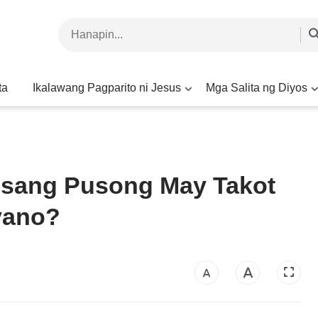
ta
Ikalawang Pagparito ni Jesus
Mga Salita ng Diyos
Isang Pusong May Takot
yano?