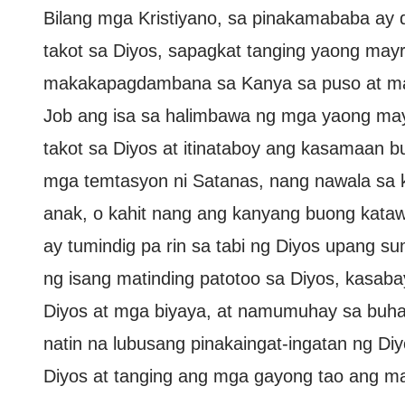
Bilang mga Kristiyano, sa pinakamababa ay 
takot sa Diyos, sapagkat tanging yaong ma
makakapagdambana sa Kanya sa puso at ma
Job ang isa sa halimbawa ng mga yaong may
takot sa Diyos at itinataboy ang kasamaan 
mga temtasyon ni Satanas, nang nawala sa 
anak, o kahit nang ang kanyang buong kata
ay tumindig pa rin sa tabi ng Diyos upang s
ng isang matinding patotoo sa Diyos, kasab
Diyos at mga biyaya, at namumuhay sa buhay
natin na lubusang pinakaingat-ingatan ng D
Diyos at tanging ang mga gayong tao ang m