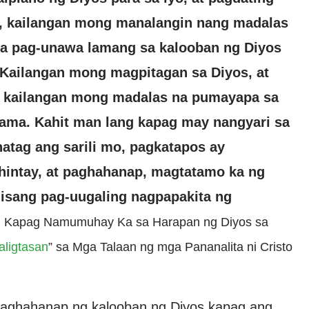
, kailangan mong manalangin nang madalas
a pag-unawa lamang sa kalooban ng Diyos
ailangan mong magpitagan sa Diyos, at
; kailangan mong madalas na pumayapa sa
ama. Kahit man lang kapag may nangyari sa
atag ang sarili mo, pagkatapos ay
hintay, at paghahanap, magtatamo ka ng
 isang pag-uugaling nagpapakita ng
g Kapag Namumuhay Ka sa Harapan ng Diyos sa
aligtasan
” sa Mga Talaan ng mga Pananalita ni Cristo
t paghahanap ng kalooban ng Diyos kapag ang