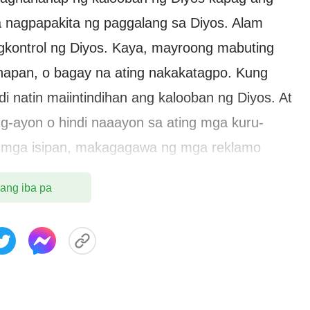
na nagpapakita ng paggalang sa Diyos. Alam
gkontrol ng Diyos. Kaya, mayroong mabuting
anapan, o bagay na ating nakakatagpo. Kung
i natin maiintindihan ang kalooban ng Diyos. At
g-ayon o hindi naaayon sa ating mga kuru-
ing mga isipan, makagagawa ng mga reklamo
g isang bagay na masama at lumalaban sa
 ang iba pa
rap ng Diyos upang manalangin at hanapin ang
o upang malaman kung ano ang Kanyang
l na dapat nating malaman sapagkat alam Niya
 katotohanan. Sa ganitong paraan,
iyos mula sa kalaliman ng ating puso.