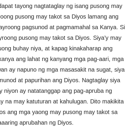
dapat tayong nagtataglay ng isang pusong may
yroong pusong may takot sa Diyos lamang ang
yroong pagsunod at pagmamahal sa Kanya. Si
roong pusong may takot sa Diyos. Siya’y may
buong buhay niya, at kapag kinakaharap ang
kanya ang lahat ng kanyang mga pag-aari, mga
wan ay napuno ng mga masasakit na sugat, siya
umunod at papurihan ang Diyos. Nagtaglay siya
ay niyon ay natatanggap ang pag-apruba ng
 na may katuturan at kahulugan. Dito makikita
iyos ang mga yaong may pusong may takot sa
aaaring aprubahan ng Diyos.