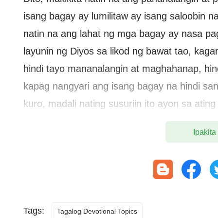
isang bagay ay lumilitaw ay isang saloobin 
natin na ang lahat ng mga bagay ay nasa pa
layunin ng Diyos sa likod ng bawat tao, kag
hindi tayo mananalangin at maghahanap, hind
kapag nangyari ang isang bagay na hindi san
kuro, madali nating susuriin ito ayon sa at
laban sa Diyos, at pati na makakapagsabi n
Ipakita
Diyos. Gayunpaman, kung lalapit tayo sa ha
kalooban ng Diyos, papatnubayan Niya tay
mabuting hangarin at kung ano ang mga ara
ang ninanais ng ating puso at hinahanap ang
maihahandog natin ang ating mga papuri sa D
Tags:
Tagalog Devotional Topics