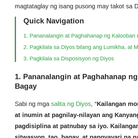
magtataglay ng isang pusong may takot sa D
Quick Navigation
1. Pananalangin at Paghahanap ng Kalooban 
2. Pagkilala sa Diyos bilang ang Lumikha, at
3. Pagkilala sa Disposisyon ng Diyos
1. Pananalangin at Paghahanap ng
Bagay
Sabi ng mga
salita ng Diyos
, “
Kailangan mo
at inumin at pagnilay-nilayan ang Kanyan
pagdisiplina at patnubay sa iyo. Kaila
sitwasyon, tao, bagay, at pangyayari na n