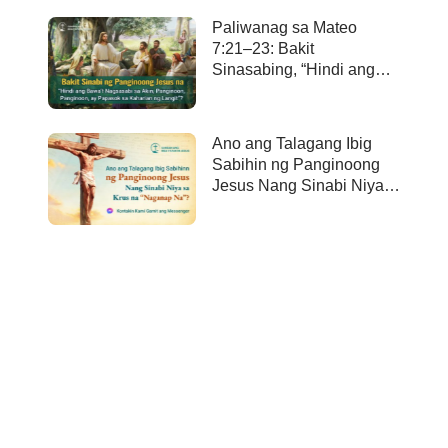
Paliwanag sa Mateo
7:21–23: Bakit
Sinasabing, “Hindi ang
bawa’t nagsasabi sa Akin,
Panginoon, Panginoon,
ay papasok sa kaharian
Ano ang Talagang Ibig
ng langit”?
Sabihin ng Panginoong
Jesus Nang Sinabi Niya
sa Krus na “Naganap
Na”?