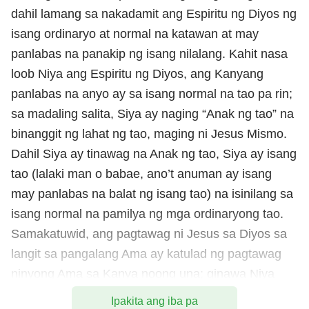
dahil lamang sa nakadamit ang Espiritu ng Diyos ng
isang ordinaryo at normal na katawan at may
panlabas na panakip ng isang nilalang. Kahit nasa
loob Niya ang Espiritu ng Diyos, ang Kanyang
panlabas na anyo ay sa isang normal na tao pa rin;
sa madaling salita, Siya ay naging “Anak ng tao” na
binanggit ng lahat ng tao, maging ni Jesus Mismo.
Dahil Siya ay tinawag na Anak ng tao, Siya ay isang
tao (lalaki man o babae, ano’t anuman ay isang
may panlabas na balat ng isang tao) na isinilang sa
isang normal na pamilya ng mga ordinaryong tao.
Samakatuwid, ang pagtawag ni Jesus sa Diyos sa
langit sa pangalang Ama ay katulad ng pagtawag
ninyong Ama sa Kanya noong una; ginawa Niya
iyon mula sa pananaw ng isang taong nilikha.
Ipakita ang iba pa