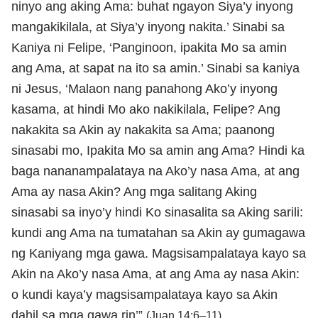
ninyo ang aking Ama: buhat ngayon Siya’y inyong
mangakikilala, at Siya’y inyong nakita.’ Sinabi sa
Kaniya ni Felipe, ‘Panginoon, ipakita Mo sa amin
ang Ama, at sapat na ito sa amin.’ Sinabi sa kaniya
ni Jesus, ‘Malaon nang panahong Ako’y inyong
kasama, at hindi Mo ako nakikilala, Felipe? Ang
nakakita sa Akin ay nakakita sa Ama; paanong
sinasabi mo, Ipakita Mo sa amin ang Ama? Hindi ka
baga nananampalataya na Ako’y nasa Ama, at ang
Ama ay nasa Akin? Ang mga salitang Aking
sinasabi sa inyo’y hindi Ko sinasalita sa Aking sarili:
kundi ang Ama na tumatahan sa Akin ay gumagawa
ng Kaniyang mga gawa. Magsisampalataya kayo sa
Akin na Ako’y nasa Ama, at ang Ama ay nasa Akin:
o kundi kaya’y magsisampalataya kayo sa Akin
dahil sa mga gawa rin’”
.
(Juan 14:6–11)