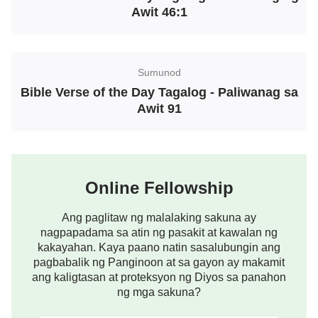
talata ng mga banal na kasulatan at mga
salita ng
Awit 46:1
Diyos
.
Ipinropesiya ito sa Aklat ng Pahayag, “
Ang
magtagumpay, ay gagawin Kong haligi sa
Sumunod
Bible Verse of the Day Tagalog - Paliwanag sa
templo ng Aking Diyos, at hindi na siya lalabas
Awit 91
pa doon: at isusulat Ko sa kaniya ang pangalan
ng Aking Diyos, at ang pangalan ng bayan ng
Aking Diyos, ang bagong Jerusalem, na
mananaog buhat sa langit mula sa Aking Diyos,
Online Fellowship
at ang Aking sariling bagong pangalan
”
(Pahayag
. Sabi ng Diyos, “
Ako ang Alpha at ang
Ang paglitaw ng malalaking sakuna ay
3:12)
nagpapadama sa atin ng pasakit at kawalan ng
Omega, sabi ng Panginoong Diyos, ngayon at
kakayahan. Kaya paano natin sasalubungin ang
nang nakaraan at sa darating, ang
pagbabalik ng Panginoon at sa gayon ay makamit
ang kaligtasan at proteksyon ng Diyos sa panahon
Makapangyarihan sa lahat
”
.
(Pahayag 1:8)
ng mga sakuna?
Sabi ng Makapangyarihang Diyos, “
Minsan na