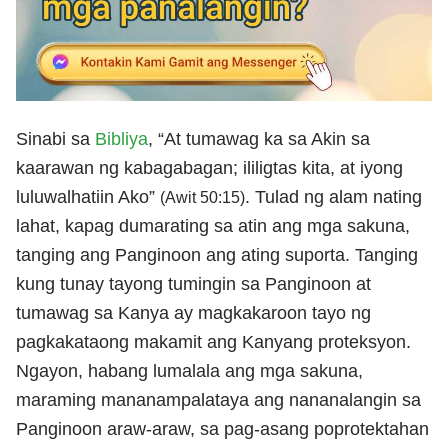
Sinabi sa
Bibliya
, “At tumawag ka sa Akin sa
kaarawan ng kabagabagan; ililigtas kita, at iyong
luluwalhatiin Ako”
. Tulad ng alam nating
(Awit 50:15)
lahat, kapag dumarating sa atin ang mga sakuna,
tanging ang Panginoon ang ating suporta. Tanging
kung tunay tayong tumingin sa Panginoon at
tumawag sa Kanya ay magkakaroon tayo ng
pagkakataong makamit ang Kanyang proteksyon.
Ngayon, habang lumalala ang mga sakuna,
maraming mananampalataya ang nananalangin sa
Panginoon araw-araw, sa pag-asang poprotektahan