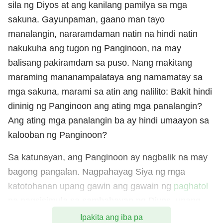
sila ng Diyos at ang kanilang pamilya sa mga
sakuna. Gayunpaman, gaano man tayo
manalangin, nararamdaman natin na hindi natin
nakukuha ang tugon ng Panginoon, na may
balisang pakiramdam sa puso. Nang makitang
maraming mananampalataya ang namamatay sa
mga sakuna, marami sa atin ang nalilito: Bakit hindi
dininig ng Panginoon ang ating mga panalangin?
Ang ating mga panalangin ba ay hindi umaayon sa
kalooban ng Panginoon?
Sa katunayan, ang Panginoon ay nagbalik na may
bagong pangalan. Nagpahayag Siya ng mga
katotohanan upang gawin ang gawain ng
paghatol
na nagsisimula sa sambahayan ng Diyos, upang
madalisay at iligtas ang sangkatauhan. Ang Banal
Ipakita ang iba pa