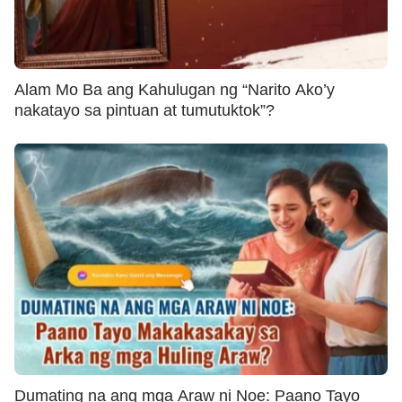
Alam Mo Ba ang Kahulugan ng “Narito Ako’y
nakatayo sa pintuan at tumutuktok”?
Dumating na ang mga Araw ni Noe: Paano Tayo