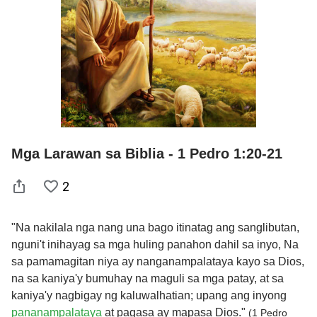
Mga Larawan sa Biblia - 1 Pedro 1:20-21
2
"Na nakilala nga nang una bago itinatag ang sanglibutan,
nguni't inihayag sa mga huling panahon dahil sa inyo, Na
sa pamamagitan niya ay nanganampalataya kayo sa Dios,
na sa kaniya'y bumuhay na maguli sa mga patay, at sa
kaniya'y nagbigay ng kaluwalhatian; upang ang inyong
pananampalataya
at pagasa ay mapasa Dios."
(1 Pedro