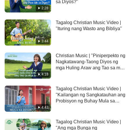
sa Diyos?"
2:28
Tagalog Christian Music Video |
"Ituring nang Wasto ang Bibliya"
3:44
Christian Music | "Piniperpekto ng
Nagkatawang-Taong Diyos ng
mga Huling Araw ang Tao sa mga
Salita"
4:18
Tagalog Christian Music Video |
"Kailangan ng Sangkatauhan ang
Probisyon ng Buhay Mula sa
Diyos"
4:43
Tagalog Christian Music Video |
"Ang mga Bunga ng