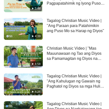
Pagpapatahimik ng Iyong Puso
sa Harap ng Diyos"
5:48
Tagalog Christian Music Video |
"Ang Paraan para Patahimikin
ang Puso Mo sa Harap ng Diyos"
4:39
Christian Music Video | "Mas
Mauunawaan ng Tao ang Diyos
sa Pamamagitan ng Diyos na
Nagkatawang-tao"
4:58
Tagalog Christian Music Video |
"Ang Kahulugan ng Gawain ng
Paghatol ng Diyos sa mga Huling
Araw"
4:26
Tagalog Christian Music Video |
Ang Diyos na Nagkatawang-tao